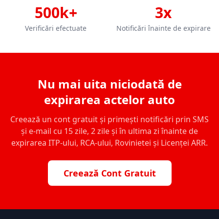
500k+
3x
Verificări efectuate
Notificări înainte de expirare
Nu mai uita niciodată de
expirarea actelor auto
Creează un cont gratuit și primești notificări prin SMS
și e-mail cu 15 zile, 2 zile și în ultima zi înainte de
expirarea ITP-ului, RCA-ului, Rovinietei și Licenței ARR.
Creează Cont Gratuit