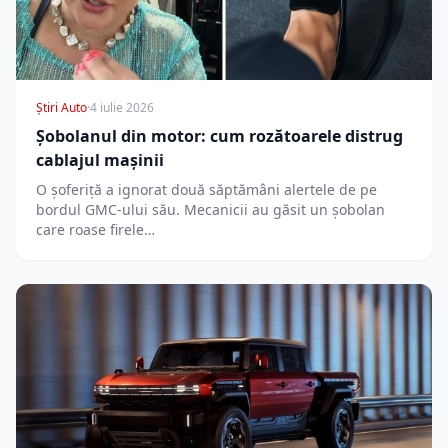
Știri Auto
·
4 iulie 2026
Șobolanul din motor: cum rozătoarele distrug
cablajul mașinii
O șoferiță a ignorat două săptămâni alertele de pe
bordul GMC-ului său. Mecanicii au găsit un șobolan
care roase firele…