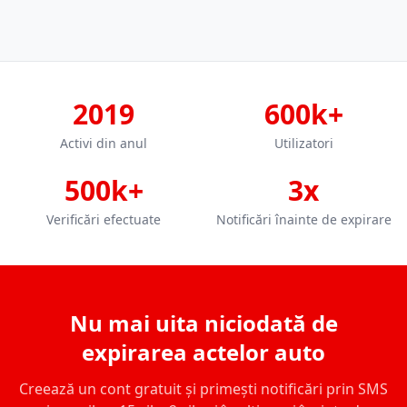
2019
600k+
Activi din anul
Utilizatori
500k+
3x
Verificări efectuate
Notificări înainte de expirare
Nu mai uita niciodată de
expirarea actelor auto
Creează un cont gratuit și primești notificări prin SMS