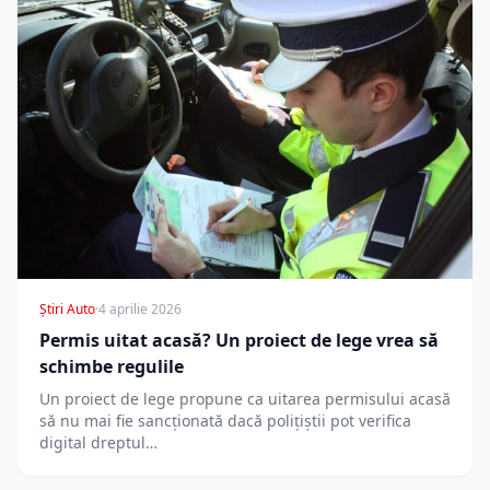
Știri Auto
·
4 aprilie 2026
Permis uitat acasă? Un proiect de lege vrea să
schimbe regulile
Un proiect de lege propune ca uitarea permisului acasă
să nu mai fie sancționată dacă polițiștii pot verifica
digital dreptul…