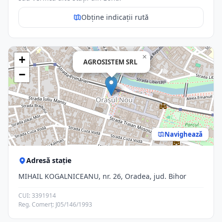
Obține indicații rută
×
+
AGROSISTEM SRL
−
Navighează
Adresă stație
MIHAIL KOGALNICEANU, nr. 26, Oradea, jud. Bihor
CUI: 3391914
Reg. Comerț: J05/146/1993