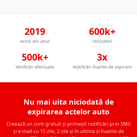
2019
600k+
Activi din anul
Utilizatori
500k+
3x
Verificări efectuate
Notificări înainte de expirare
Nu mai uita niciodată de
expirarea actelor auto
Creează un cont gratuit și primești notificări prin SMS
și e-mail cu 15 zile, 2 zile și în ultima zi înainte de