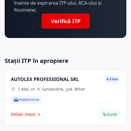
înainte de expirarea ITP-ului, RCA-ului și
Rovinietei.
Verifică ITP
Stații ITP în apropiere
AUTOLEX PROFESSIONAL SRL
4.3 km
1 Mai, nr. 9, Santandrei, jud. Bihor
Autoturisme
Detalii stație
Sună