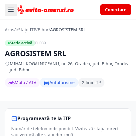
Conectare
Acasă
/
Stații ITP
/
Bihor
/
AGROSISTEM SRL
Stație activă
BH039
AGROSISTEM SRL
MIHAIL KOGALNICEANU, nr. 26, Oradea, jud. Bihor, Oradea,
jud. Bihor
Moto / ATV
Autoturisme
2 linii ITP
Programează-te la ITP
Număr de telefon indisponibil. Vizitează stația direct
sau verifică alte stații din zonă.