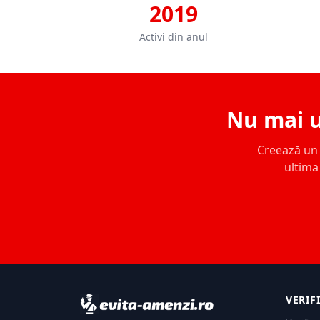
2019
Activi din anul
Nu mai u
Creează un c
ultima 
VERIF