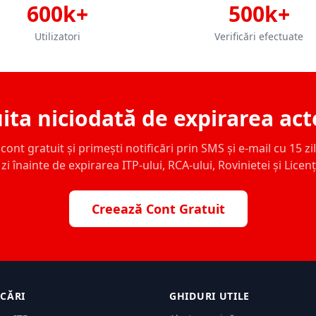
600k+
500k+
Utilizatori
Verificări efectuate
ita niciodată de expirarea act
ont gratuit și primești notificări prin SMS și e-mail cu 15 zile,
zi înainte de expirarea ITP-ului, RCA-ului, Rovinietei și Licen
Creează Cont Gratuit
ICĂRI
GHIDURI UTILE