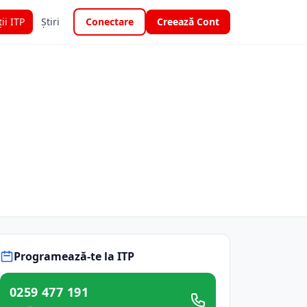
ții ITP
Știri
Conectare
Creează Cont
Programează-te la ITP
0259 477 191