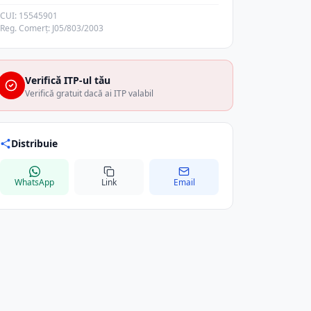
CUI: 15545901
Reg. Comerț: J05/803/2003
Verifică ITP-ul tău
Verifică gratuit dacă ai ITP valabil
Distribuie
WhatsApp
Link
Email