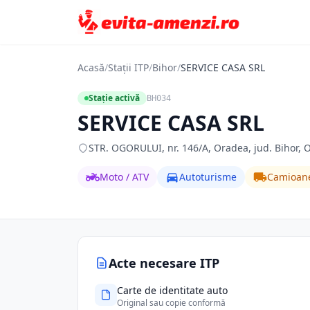
Acasă
/
Stații ITP
/
Bihor
/
SERVICE CASA SRL
Stație activă
BH034
SERVICE CASA SRL
STR. OGORULUI, nr. 146/A, Oradea, jud. Bihor, O
Moto / ATV
Autoturisme
Camioan
Acte necesare ITP
Carte de identitate auto
Original sau copie conformă