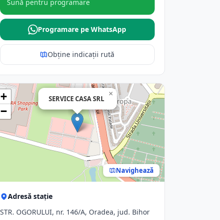
Sună pentru programare
Programare pe WhatsApp
Obține indicații rută
×
+
SERVICE CASA SRL
−
Navighează
Adresă stație
STR. OGORULUI, nr. 146/A, Oradea, jud. Bihor