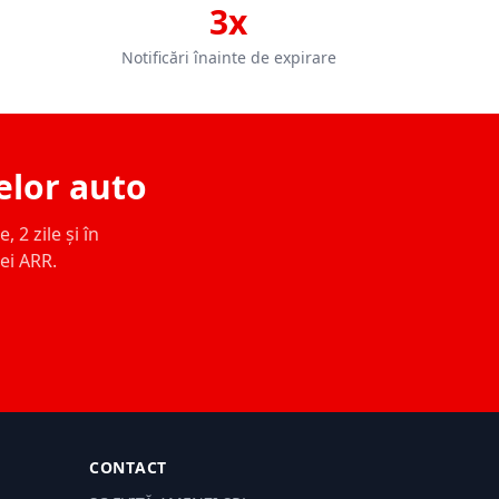
3x
Notificări înainte de expirare
elor auto
 2 zile și în
ței ARR.
CONTACT