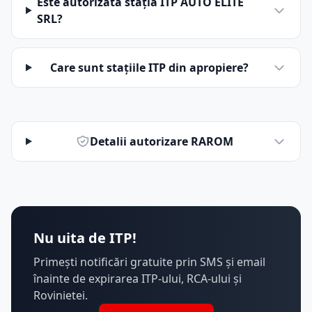
Este autorizată stația ITP AUTO ELITE
SRL?
Care sunt stațiile ITP din apropiere?
Detalii autorizare RAROM
Nu uita de ITP!
Primești notificări gratuite prin SMS și email
înainte de expirarea ITP-ului, RCA-ului și
Rovinietei.