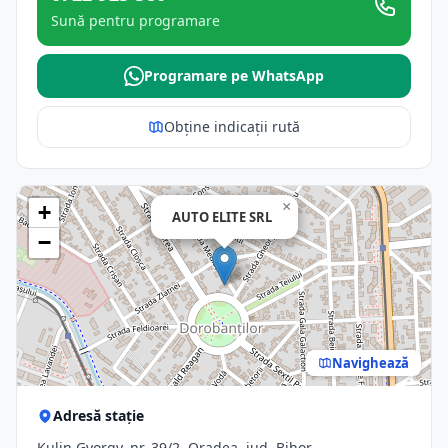
Sună pentru programare
Programare pe WhatsApp
Obține indicații rută
×
+
AUTO ELITE SRL
−
Navighează
Adresă stație
Kulin Gyorgy, nr. 39/2, Oradea, jud. Bihor