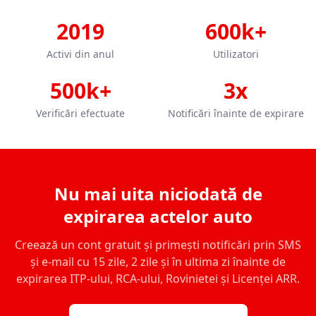
2019
600k+
Activi din anul
Utilizatori
500k+
3x
Verificări efectuate
Notificări înainte de expirare
Nu mai uita niciodată de
expirarea actelor auto
Creează un cont gratuit și primești notificări prin SMS
și e-mail cu 15 zile, 2 zile și în ultima zi înainte de
expirarea ITP-ului, RCA-ului, Rovinietei și Licenței ARR.