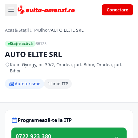
Conectare
Acasă
/
Stații ITP
/
Bihor
/
AUTO ELITE SRL
Stație activă
BH128
AUTO ELITE SRL
Kulin Gyorgy, nr. 39/2, Oradea, jud. Bihor, Oradea, jud.
Bihor
Autoturisme
1 linie ITP
Programează-te la ITP
0722 923 380