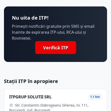
Nu uita de ITP!
Primești notificări gratuite prin SMS și email
înainte de expirarea ITP-ului, RCA-ului și
Rovinietei.
Verifică ITP
Stații ITP în apropiere
ITPGRUP SOLUTII SRL
1.1 km
Str. Constantin Dobrogeanu Gherea, nr. 111,
Bucuresti, jud. Bucuresti