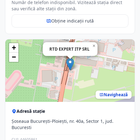
Număr de telefon indisponibil. Vizitează stația direct
sau verifică alte stații din zonă.
Obține indicații rută
×
+
RTD EXPERT ITP SRL
−
Navighează
Adresă stație
Șoseaua București-Ploiești, nr. 40a, Sector 1, jud.
Bucuresti
CUI: 44605861