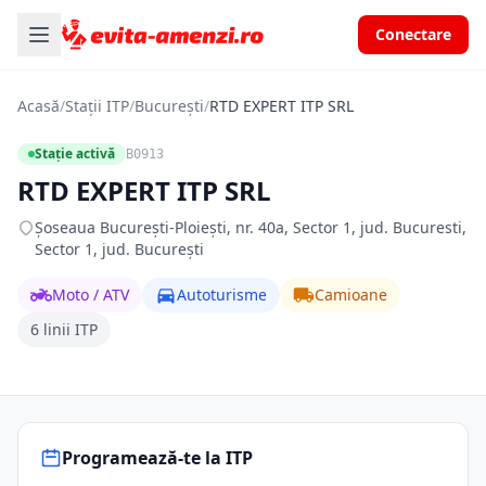
Conectare
Acasă
/
Stații ITP
/
București
/
RTD EXPERT ITP SRL
Stație activă
B0913
RTD EXPERT ITP SRL
Șoseaua București-Ploiești, nr. 40a, Sector 1, jud. Bucuresti,
Sector 1, jud. București
Moto / ATV
Autoturisme
Camioane
6 linii ITP
Programează-te la ITP