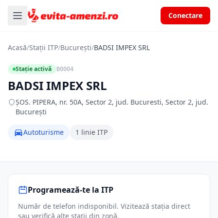
Conectare
Acasă
/
Stații ITP
/
București
/
BADSI IMPEX SRL
Stație activă
B0004
BADSI IMPEX SRL
ŞOS. PIPERA, nr. 50A, Sector 2, jud. Bucuresti, Sector 2, jud.
București
Autoturisme
1 linie ITP
Programează-te la ITP
Număr de telefon indisponibil. Vizitează stația direct
sau verifică alte stații din zonă.