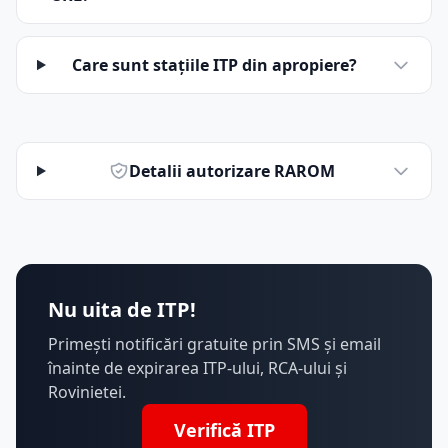
Care sunt stațiile ITP din apropiere?
Detalii autorizare RAROM
Nu uita de ITP!
Primești notificări gratuite prin SMS și email
înainte de expirarea ITP-ului, RCA-ului și
Rovinietei.
Verifică ITP