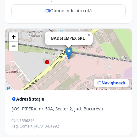
Obține indicații rută
×
+
BADSI IMPEX SRL
−
Navighează
Adresă stație
ŞOS. PIPERA, nr. 50A, Sector 2, jud. Bucuresti
CUI: 1556846
Reg. Comerț: J40/8134/1992