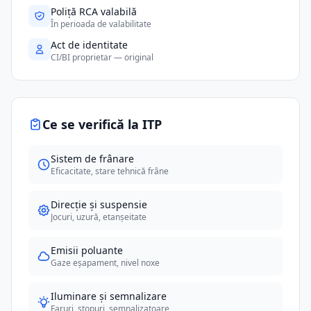
Poliță RCA valabilă
În perioada de valabilitate
Act de identitate
CI/BI proprietar — original
Ce se verifică la ITP
Sistem de frânare
Eficacitate, stare tehnică frâne
Direcție și suspensie
Jocuri, uzură, etanșeitate
Emisii poluante
Gaze eșapament, nivel noxe
Iluminare și semnalizare
Faruri, stopuri, semnalizatoare