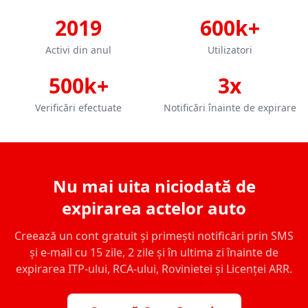
2019
600k+
Activi din anul
Utilizatori
500k+
3x
Verificări efectuate
Notificări înainte de expirare
Nu mai uita niciodată de
expirarea actelor auto
Creează un cont gratuit și primești notificări prin SMS
și e-mail cu 15 zile, 2 zile și în ultima zi înainte de
expirarea ITP-ului, RCA-ului, Rovinietei și Licenței ARR.