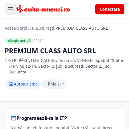
Conectare
Acasă
/
Stații ITP
/
București
/
PREMIUM CLASS AUTO SRL
Stație activă
B0712
PREMIUM CLASS AUTO SRL
STR. PĂRINTELE GALERIU, fosta str. VENEREI, spaţiul "Statie
ITP", nr. 12-14, Sector 2, jud. Bucuresti, Sector 2, jud.
București
Autoturisme
1 linie ITP
Programează-te la ITP
Număr de telefon indisponibil. Vizitează stația direct