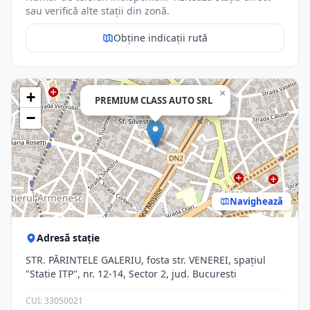
sau verifică alte stații din zonă.
Obține indicații rută
×
+
PREMIUM CLASS AUTO SRL
−
Navighează
Adresă stație
STR. PĂRINTELE GALERIU, fosta str. VENEREI, spaţiul
"Statie ITP", nr. 12-14, Sector 2, jud. Bucuresti
CUI: 33050021