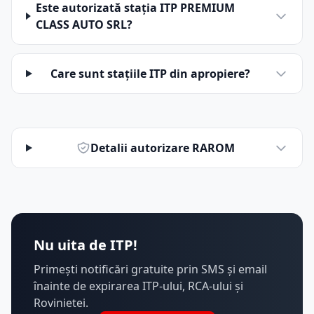
Este autorizată stația ITP PREMIUM
CLASS AUTO SRL?
Care sunt stațiile ITP din apropiere?
Detalii autorizare RAROM
Nu uita de ITP!
Primești notificări gratuite prin SMS și email
înainte de expirarea ITP-ului, RCA-ului și
Rovinietei.