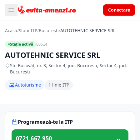
Conectare
Acasă
/
Stații ITP
/
București
/
AUTOTEHNIC SERVICE SRL
Stație activă
B0514
AUTOTEHNIC SERVICE SRL
Str. Bucovăţ, nr. 3, Sector 4, jud. Bucuresti, Sector 4, jud.
București
Autoturisme
1 linie ITP
Programează-te la ITP
0721 667 950