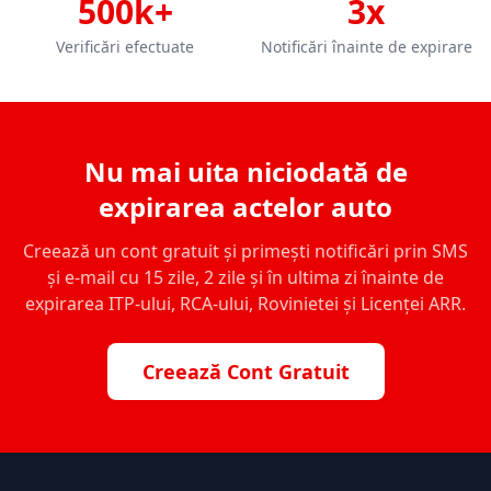
500k+
3x
Verificări efectuate
Notificări înainte de expirare
Nu mai uita niciodată de
expirarea actelor auto
Creează un cont gratuit și primești notificări prin SMS
și e-mail cu 15 zile, 2 zile și în ultima zi înainte de
expirarea ITP-ului, RCA-ului, Rovinietei și Licenței ARR.
Creează Cont Gratuit