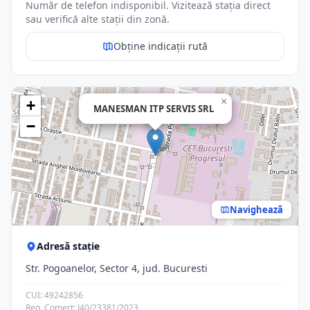
Număr de telefon indisponibil. Vizitează stația direct
sau verifică alte stații din zonă.
Obține indicații rută
×
+
MANESMAN ITP SERVIS SRL
−
Navighează
Adresă stație
Str. Pogoanelor, Sector 4, jud. Bucuresti
CUI: 49242856
Reg. Comerț: J40/23381/2023