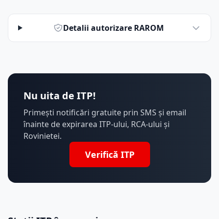
Detalii autorizare RAROM
Nu uita de ITP!
Primești notificări gratuite prin SMS și email
înainte de expirarea ITP-ului, RCA-ului și
Rovinietei.
Verifică ITP