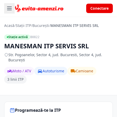
Conectare
Acasă
/
Stații ITP
/
București
/
MANESMAN ITP SERVIS SRL
Stație activă
B0822
MANESMAN ITP SERVIS SRL
Str. Pogoanelor, Sector 4, jud. Bucuresti, Sector 4, jud.
București
Moto / ATV
Autoturisme
Camioane
3 linii ITP
Programează-te la ITP