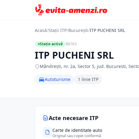
Acasă
/
Stații ITP
/
București
/
ITP PUCHENI SRL
Stație activă
B0763
ITP PUCHENI SRL
Mândrești, nr. 2a, Sector 5, jud. Bucuresti, Sect
Autoturisme
1 linie ITP
Acte necesare ITP
Carte de identitate auto
Original sau copie conformă