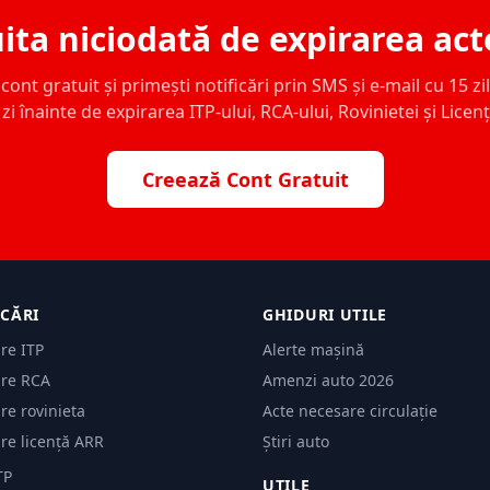
ita niciodată de expirarea act
ont gratuit și primești notificări prin SMS și e-mail cu 15 zile,
zi înainte de expirarea ITP-ului, RCA-ului, Rovinietei și Licen
Creează Cont Gratuit
ICĂRI
GHIDURI UTILE
are ITP
Alerte mașină
are RCA
Amenzi auto 2026
are rovinieta
Acte necesare circulație
are licență ARR
Știri auto
TP
UTILE