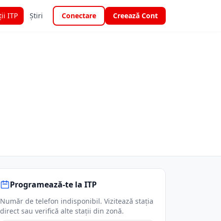
ții ITP
Știri
Conectare
Creează Cont
Programează-te la ITP
Număr de telefon indisponibil. Vizitează stația
direct sau verifică alte stații din zonă.