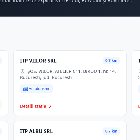
email înainte de expirarea ITP-ului, RCA-ului și Rovinietei.
ITP VIILOR SRL
0.7 km
ŞOS. VIILOR, ATELIER C11, BIROU 1, nr. 14,
Bucuresti, jud. Bucuresti
Autoturisme
Detalii stație
ITP ALBU SRL
0.7 km