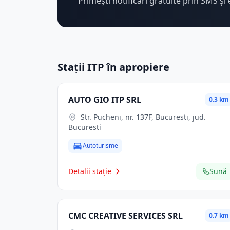
Primești notificări gratuite prin SMS și 
Stații ITP în apropiere
AUTO GIO ITP SRL
0.3 km
Str. Pucheni, nr. 137F, Bucuresti, jud.
Bucuresti
Autoturisme
Detalii stație
Sună
CMC CREATIVE SERVICES SRL
0.7 km