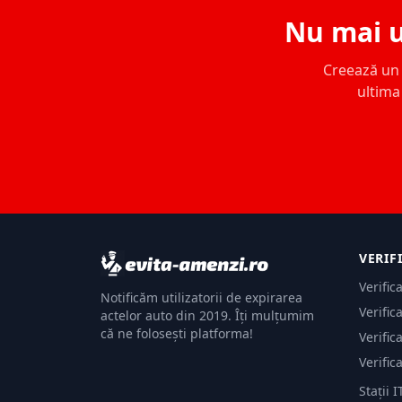
Nu mai u
Creează un c
ultima 
VERIF
Verific
Notificăm utilizatorii de expirarea
Verific
actelor auto din 2019. Îți mulțumim
că ne folosești platforma!
Verific
Verific
Stații I