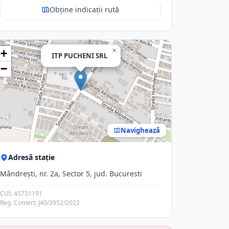
Obține indicații rută
×
+
ITP PUCHENI SRL
−
Navighează
Adresă stație
Mândrești, nr. 2a, Sector 5, jud. Bucuresti
CUI: 45731191
Reg. Comerț: J40/3952/2022