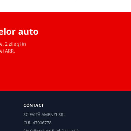
elor auto
 2 zile și în
ței ARR.
CONTACT
SC EVITĂ AMENZI SRL
CUI: 47006778
Str Științei, nr 5, bl.D41, et 3