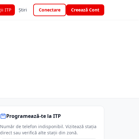
ții ITP
Știri
Conectare
Creează Cont
Programează-te la ITP
Număr de telefon indisponibil. Vizitează stația
direct sau verifică alte stații din zonă.