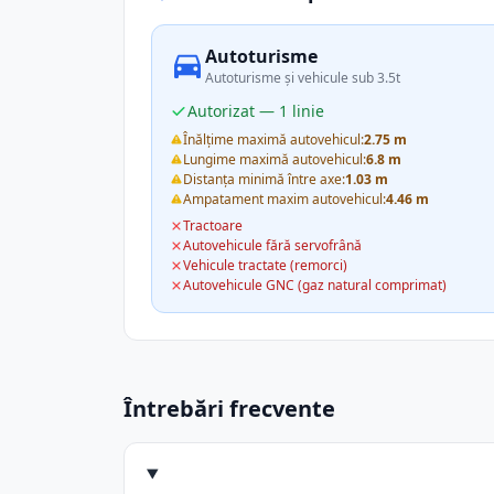
Autoturisme
Autoturisme și vehicule sub 3.5t
Autorizat — 1 linie
Înălțime maximă autovehicul:
2.75 m
Lungime maximă autovehicul:
6.8 m
Distanța minimă între axe:
1.03 m
Ampatament maxim autovehicul:
4.46 m
Tractoare
Autovehicule fără servofrână
Vehicule tractate (remorci)
Autovehicule GNC (gaz natural comprimat)
Întrebări frecvente