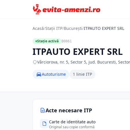
Acasă
/
Stații ITP
/
București
/
ITPAUTO EXPERT SRL
Stație activă
B0861
ITPAUTO EXPERT SRL
Vârciorova, nr. 5, Sector 5, jud. Bucuresti, Secto
Autoturisme
1 linie ITP
Acte necesare ITP
Carte de identitate auto
Original sau copie conformă