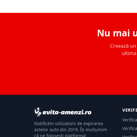
Nu mai u
Creează un c
ultima 
VERIF
Verific
Notificăm utilizatorii de expirarea
Verific
actelor auto din 2019. Îți mulțumim
că ne folosești platforma!
Verific