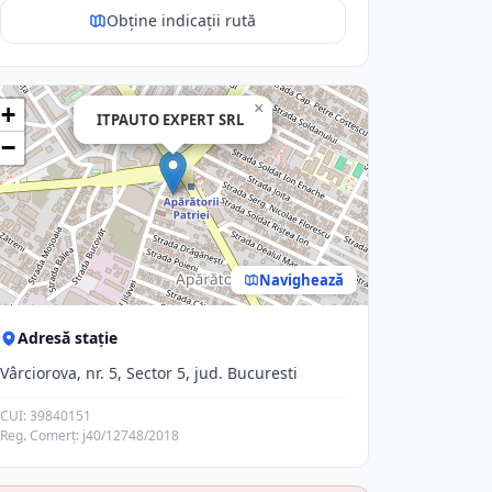
Obține indicații rută
×
+
ITPAUTO EXPERT SRL
−
Navighează
Adresă stație
Vârciorova, nr. 5, Sector 5, jud. Bucuresti
CUI: 39840151
Reg. Comerț: j40/12748/2018