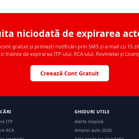
ita niciodată de expirarea act
ont gratuit și primești notificări prin SMS și e-mail cu 15 zile,
zi înainte de expirarea ITP-ului, RCA-ului, Rovinietei și Licen
Creează Cont Gratuit
ICĂRI
GHIDURI UTILE
are ITP
Alerte mașină
are RCA
Amenzi auto 2026
are rovinieta
Acte necesare circulație