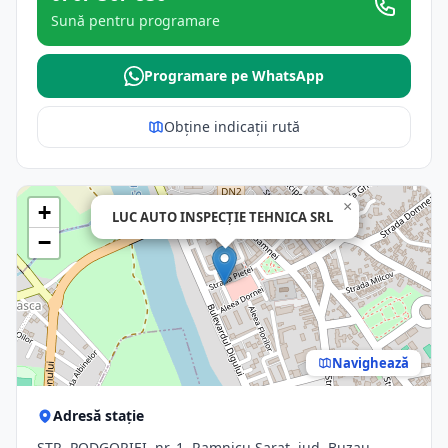
Sună pentru programare
Programare pe WhatsApp
Obține indicații rută
×
+
LUC AUTO INSPECŢIE TEHNICA SRL
−
Navighează
Adresă stație
STR. PODGORIEI, nr. 1, Ramnicu Sarat, jud. Buzau