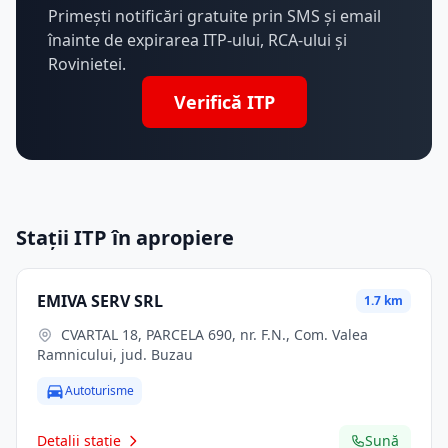
Primești notificări gratuite prin SMS și email
înainte de expirarea ITP-ului, RCA-ului și
Rovinietei.
Verifică ITP
Stații ITP în apropiere
EMIVA SERV SRL
1.7 km
CVARTAL 18, PARCELA 690, nr. F.N., Com. Valea
Ramnicului, jud. Buzau
Autoturisme
Detalii stație
Sună