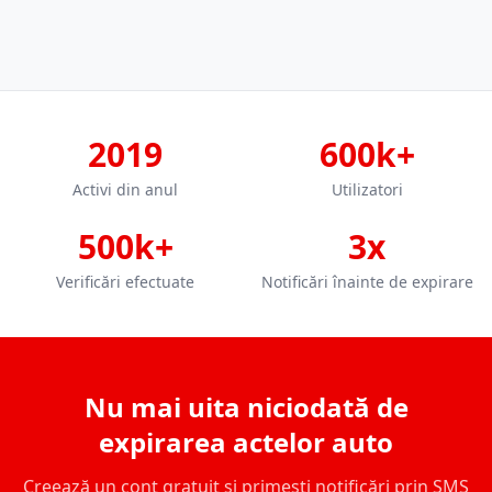
2019
600k+
Activi din anul
Utilizatori
500k+
3x
Verificări efectuate
Notificări înainte de expirare
Nu mai uita niciodată de
expirarea actelor auto
Creează un cont gratuit și primești notificări prin SMS