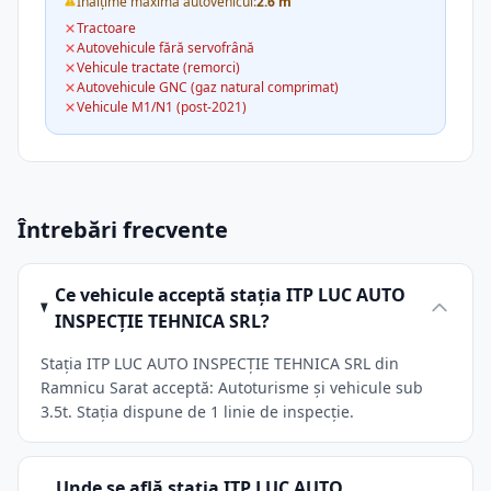
Înălțime maximă autovehicul:
2.6 m
Tractoare
Autovehicule fără servofrână
Vehicule tractate (remorci)
Autovehicule GNC (gaz natural comprimat)
Vehicule M1/N1 (post-2021)
Întrebări frecvente
Ce vehicule acceptă stația ITP LUC AUTO
INSPECŢIE TEHNICA SRL?
Stația ITP LUC AUTO INSPECŢIE TEHNICA SRL din
Ramnicu Sarat acceptă: Autoturisme și vehicule sub
3.5t. Stația dispune de 1 linie de inspecție.
Unde se află stația ITP LUC AUTO