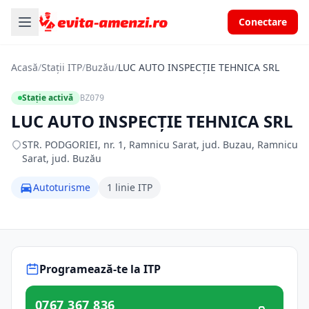
Conectare
Acasă
/
Stații ITP
/
Buzău
/
LUC AUTO INSPECŢIE TEHNICA SRL
Stație activă
BZ079
LUC AUTO INSPECŢIE TEHNICA SRL
STR. PODGORIEI, nr. 1, Ramnicu Sarat, jud. Buzau, Ramnicu
Sarat, jud. Buzău
Autoturisme
1 linie ITP
Programează-te la ITP
0767 367 836