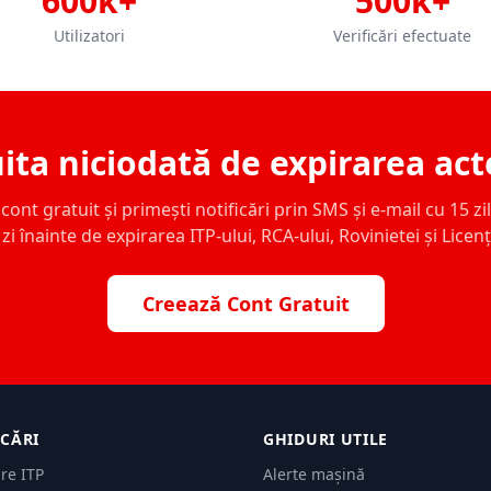
600k+
500k+
Utilizatori
Verificări efectuate
ita niciodată de expirarea act
ont gratuit și primești notificări prin SMS și e-mail cu 15 zile,
zi înainte de expirarea ITP-ului, RCA-ului, Rovinietei și Licen
Creează Cont Gratuit
ICĂRI
GHIDURI UTILE
are ITP
Alerte mașină