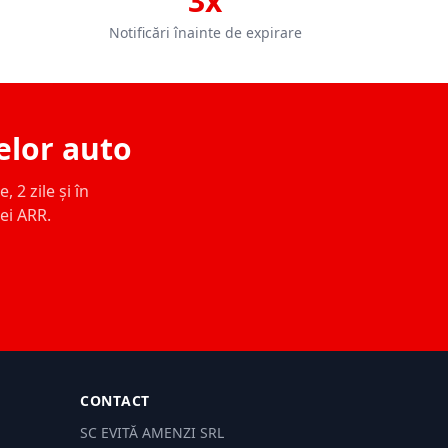
3x
Notificări înainte de expirare
elor auto
 2 zile și în
ței ARR.
CONTACT
SC EVITĂ AMENZI SRL