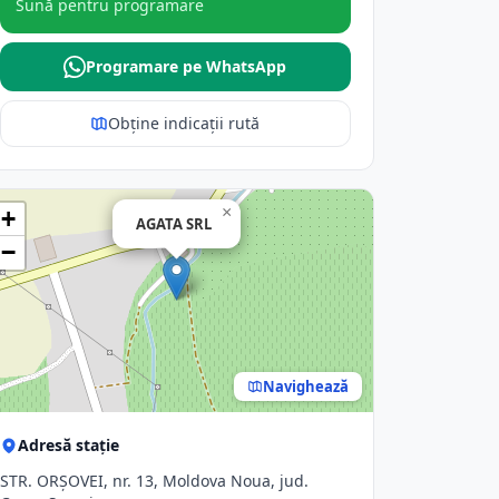
Sună pentru programare
Programare pe WhatsApp
Obține indicații rută
×
+
AGATA SRL
−
Navighează
Adresă stație
STR. ORŞOVEI, nr. 13, Moldova Noua, jud.