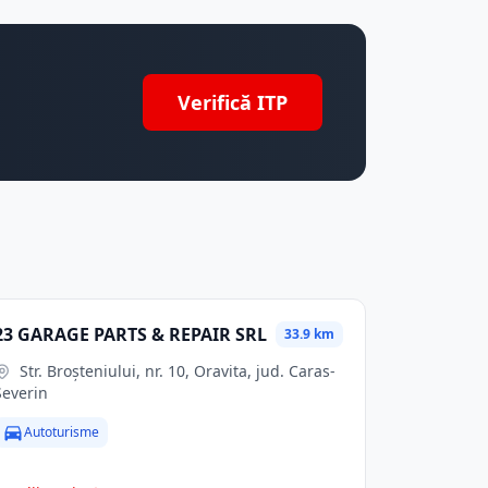
Verifică ITP
23 GARAGE PARTS & REPAIR SRL
33.9 km
Str. Broşteniului, nr. 10, Oravita, jud. Caras-
Severin
Autoturisme