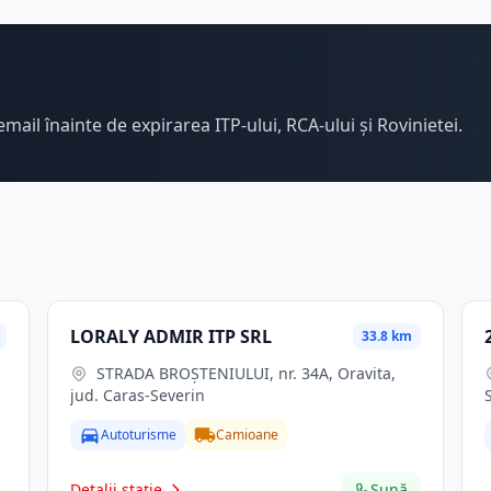
email înainte de expirarea ITP-ului, RCA-ului și Rovinietei.
LORALY ADMIR ITP SRL
33.8 km
STRADA BROŞTENIULUI, nr. 34A, Oravita,
jud. Caras-Severin
Autoturisme
Camioane
Detalii stație
Sună