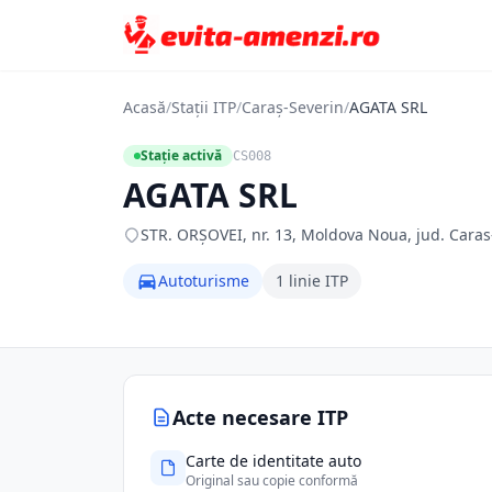
Acasă
/
Stații ITP
/
Caraș-Severin
/
AGATA SRL
Stație activă
CS008
AGATA SRL
STR. ORŞOVEI, nr. 13, Moldova Noua, jud. Caras
Autoturisme
1 linie ITP
Acte necesare ITP
Carte de identitate auto
Original sau copie conformă