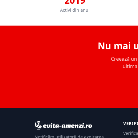
2019
Activi din anul
Nu mai u
Creează un c
ultima 
VERIF
Verific
Notificăm utilizatorii de expirarea