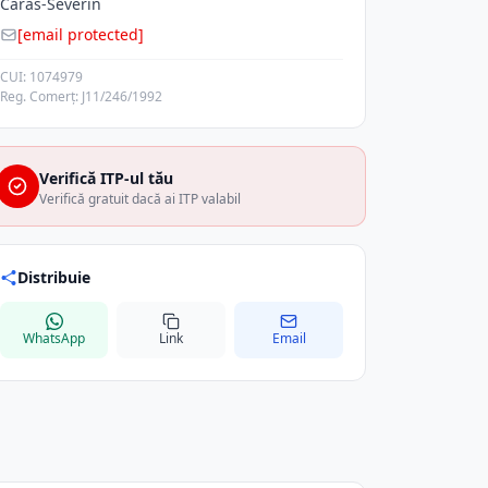
Caras-Severin
[email protected]
CUI: 1074979
Reg. Comerț: J11/246/1992
Verifică ITP-ul tău
Verifică gratuit dacă ai ITP valabil
Distribuie
WhatsApp
Link
Email