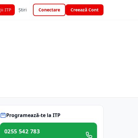
ții ITP
Știri
Conectare
Creează Cont
Programează-te la ITP
0255 542 783