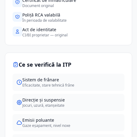
Certificat de înmatriculare
Document original
Poliță RCA valabilă
În perioada de valabilitate
Act de identitate
CI/BI proprietar — original
Ce se verifică la ITP
Sistem de frânare
Eficacitate, stare tehnică frâne
Direcție și suspensie
Jocuri, uzură, etanșeitate
Emisii poluante
Gaze eșapament, nivel noxe