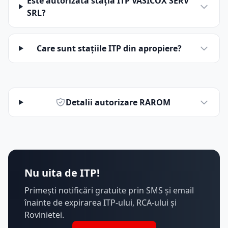
Este autorizată stația ITP VASICOX SERV
SRL?
Care sunt stațiile ITP din apropiere?
Detalii autorizare RAROM
Nu uita de ITP!
Primești notificări gratuite prin SMS și email
înainte de expirarea ITP-ului, RCA-ului și
Rovinietei.