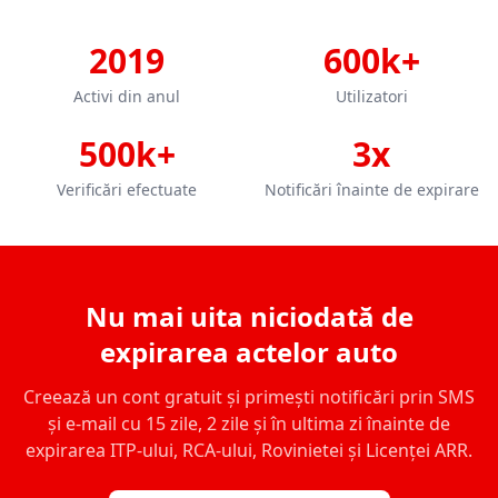
2019
600k+
Activi din anul
Utilizatori
500k+
3x
Verificări efectuate
Notificări înainte de expirare
Nu mai uita niciodată de
expirarea actelor auto
Creează un cont gratuit și primești notificări prin SMS
și e-mail cu 15 zile, 2 zile și în ultima zi înainte de
expirarea ITP-ului, RCA-ului, Rovinietei și Licenței ARR.