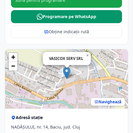
Sună pentru programare
Programare pe WhatsApp
Obține indicații rută
×
+
VASICOX SERV SRL
−
Navighează
Adresă stație
NADĂȘULUI, nr. 14, Baciu, jud. Cluj