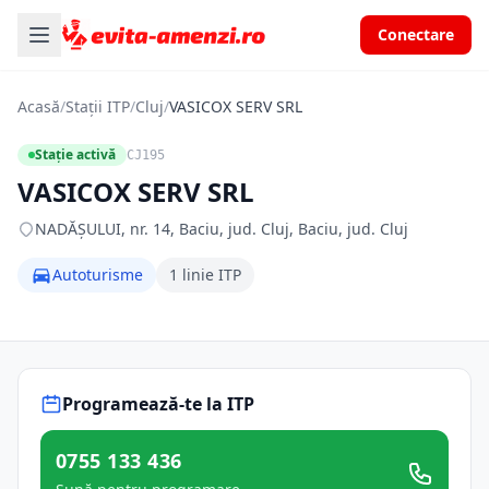
Conectare
Acasă
/
Stații ITP
/
Cluj
/
VASICOX SERV SRL
Stație activă
CJ195
VASICOX SERV SRL
NADĂȘULUI, nr. 14, Baciu, jud. Cluj, Baciu, jud. Cluj
Autoturisme
1 linie ITP
Programează-te la ITP
0755 133 436