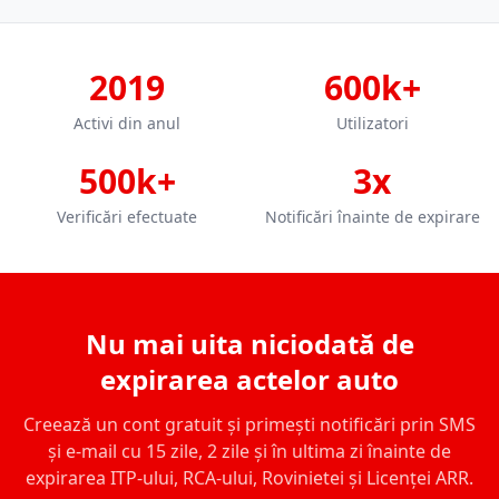
2019
600k+
Activi din anul
Utilizatori
500k+
3x
Verificări efectuate
Notificări înainte de expirare
Nu mai uita niciodată de
expirarea actelor auto
Creează un cont gratuit și primești notificări prin SMS
și e-mail cu 15 zile, 2 zile și în ultima zi înainte de
expirarea ITP-ului, RCA-ului, Rovinietei și Licenței ARR.