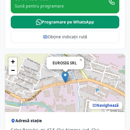
Sună pentru programare
Programare pe WhatsApp
Obține indicații rută
×
+
EUROSIG SRL
−
Navighează
Adresă stație
Calea Baciului, nr. 47 F, Cluj-Napoca, jud. Cluj