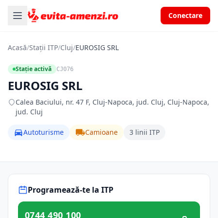
Conectare
Acasă
/
Stații ITP
/
Cluj
/
EUROSIG SRL
Stație activă
CJ076
EUROSIG SRL
Calea Baciului, nr. 47 F, Cluj-Napoca, jud. Cluj, Cluj-Napoca,
jud. Cluj
Autoturisme
Camioane
3 linii ITP
Programează-te la ITP
0744 490 100