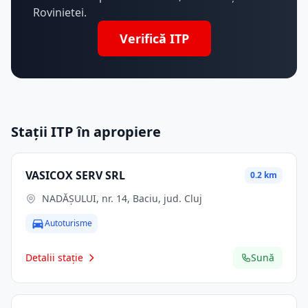
Rovinietei.
Verifică ITP
Stații ITP în apropiere
VASICOX SERV SRL
0.2 km
NADĂȘULUI, nr. 14, Baciu, jud. Cluj
Autoturisme
Detalii stație
Sună