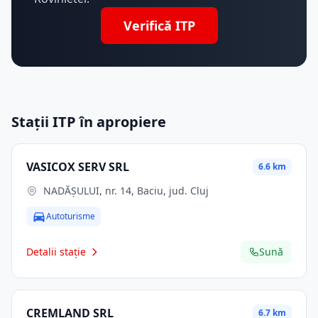
Verifică ITP
Stații ITP în apropiere
VASICOX SERV SRL
6.6 km
NADĂȘULUI, nr. 14, Baciu, jud. Cluj
Autoturisme
Detalii stație
Sună
CREMLAND SRL
6.7 km