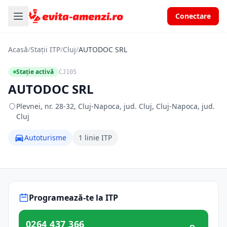
Conectare
Acasă
/
Stații ITP
/
Cluj
/
AUTODOC SRL
Stație activă
CJ105
AUTODOC SRL
Plevnei, nr. 28-32, Cluj-Napoca, jud. Cluj, Cluj-Napoca, jud.
Cluj
Autoturisme
1 linie ITP
Programează-te la ITP
0264 437 366