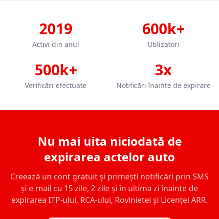
2019
600k+
Activi din anul
Utilizatori
500k+
3x
Verificări efectuate
Notificări înainte de expirare
Nu mai uita niciodată de
expirarea actelor auto
Creează un cont gratuit și primești notificări prin SMS
și e-mail cu 15 zile, 2 zile și în ultima zi înainte de
expirarea ITP-ului, RCA-ului, Rovinietei și Licenței ARR.