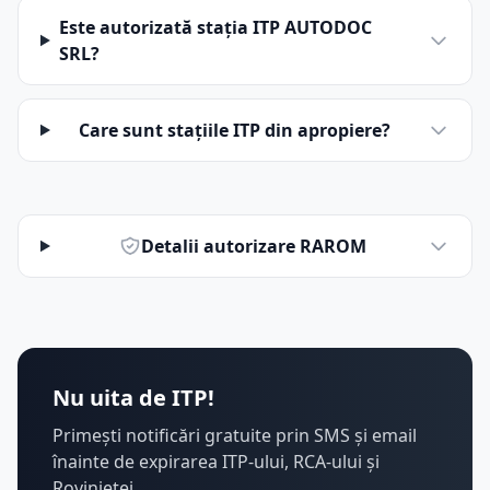
Este autorizată stația ITP AUTODOC
SRL?
Care sunt stațiile ITP din apropiere?
Detalii autorizare RAROM
Nu uita de ITP!
Primești notificări gratuite prin SMS și email
înainte de expirarea ITP-ului, RCA-ului și
Rovinietei.