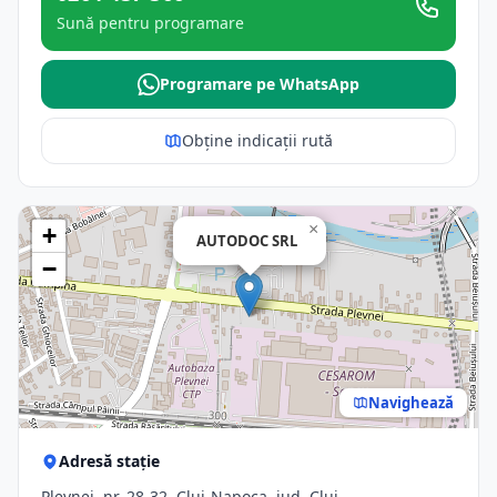
Sună pentru programare
Programare pe WhatsApp
Obține indicații rută
×
+
AUTODOC SRL
−
Navighează
Adresă stație
Plevnei, nr. 28-32, Cluj-Napoca, jud. Cluj