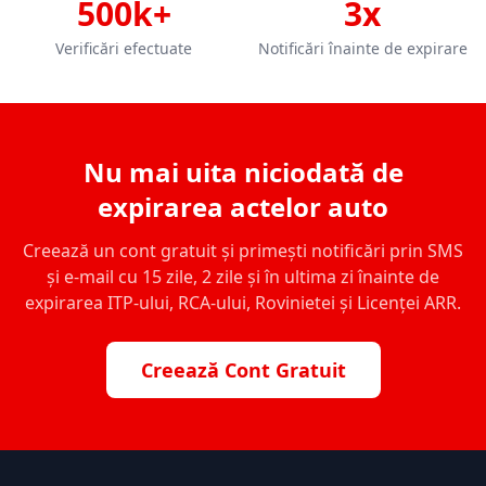
500k+
3x
Verificări efectuate
Notificări înainte de expirare
Nu mai uita niciodată de
expirarea actelor auto
Creează un cont gratuit și primești notificări prin SMS
și e-mail cu 15 zile, 2 zile și în ultima zi înainte de
expirarea ITP-ului, RCA-ului, Rovinietei și Licenței ARR.
Creează Cont Gratuit