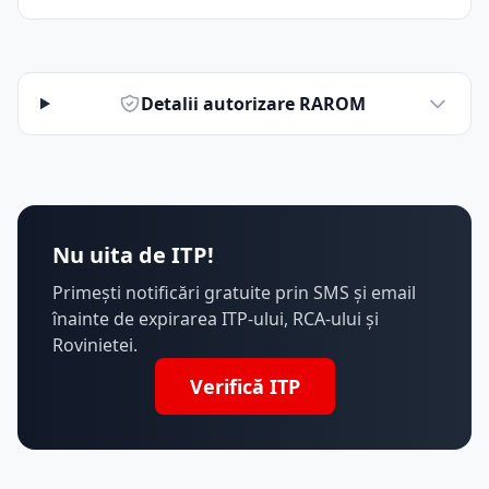
Detalii autorizare RAROM
Nu uita de ITP!
Primești notificări gratuite prin SMS și email
înainte de expirarea ITP-ului, RCA-ului și
Rovinietei.
Verifică ITP