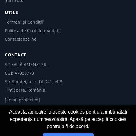
Știri auto
UTILE
Termeni și Condiții
Politica de Confidențialitate
Contactează-ne
CONTACT
SC EVITĂ AMENZI SRL
CUI: 47006778
Str Științei, nr 5, bl.D41, et 3
Timișoara, România
[email protected]
Această aplicație folosește cookies pentru a îmbunătăți
experiența dumneavoastră. Apasă pe acceptă cookies
pentru a fi de acord.
© 2026 Evită Amenzi. Toate drepturile rezervate.