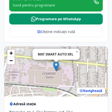
Sună pentru programare
Programare pe WhatsApp
Obține indicații rută
×
+
MAT SMART AUTO SRL
−
Navighează
Adresă stație
Beiușului, nr. 1, Cluj-Napoca, jud. Cluj