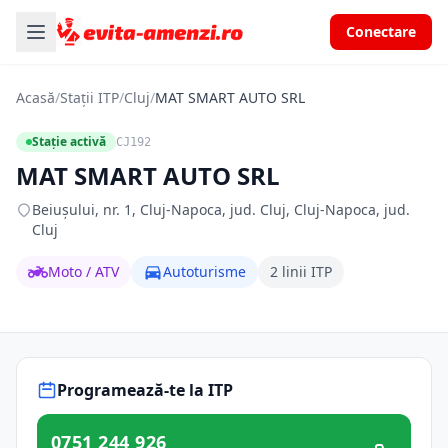
Conectare
Acasă
/
Stații ITP
/
Cluj
/
MAT SMART AUTO SRL
Stație activă
CJ192
MAT SMART AUTO SRL
Beiușului, nr. 1, Cluj-Napoca, jud. Cluj, Cluj-Napoca, jud.
Cluj
Moto / ATV
Autoturisme
2 linii ITP
Programează-te la ITP
0751 244 926