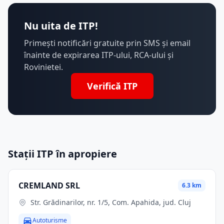
Nu uita de ITP!
Primești notificări gratuite prin SMS și email
înainte de expirarea ITP-ului, RCA-ului și
Rovinietei.
Verifică ITP
Stații ITP în apropiere
CREMLAND SRL
6.3 km
Str. Grădinarilor, nr. 1/5, Com. Apahida, jud. Cluj
Autoturisme