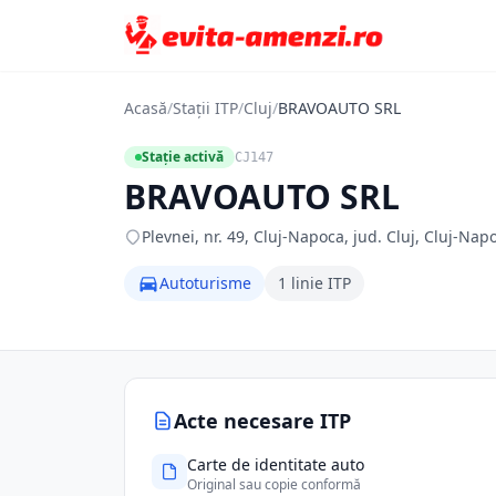
Acasă
/
Stații ITP
/
Cluj
/
BRAVOAUTO SRL
Stație activă
CJ147
BRAVOAUTO SRL
Plevnei, nr. 49, Cluj-Napoca, jud. Cluj, Cluj-Napo
Autoturisme
1 linie ITP
Acte necesare ITP
Carte de identitate auto
Original sau copie conformă