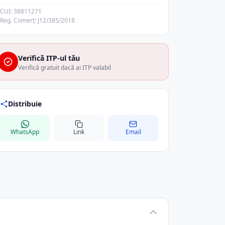
CUI: 38811271
Reg. Comerț: J12/385/2018
Verifică ITP-ul tău
Verifică gratuit dacă ai ITP valabil
Distribuie
WhatsApp
Link
Email