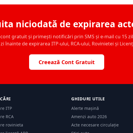
ita niciodată de expirarea act
ont gratuit și primești notificări prin SMS și e-mail cu 15 zile,
zi înainte de expirarea ITP-ului, RCA-ului, Rovinietei și Licen
Creează Cont Gratuit
ICĂRI
GHIDURI UTILE
are ITP
Alerte mașină
are RCA
Amenzi auto 2026
are rovinieta
Acte necesare circulație