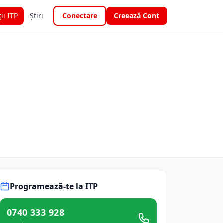
ții ITP
Știri
Conectare
Creează Cont
Programează-te la ITP
0740 333 928