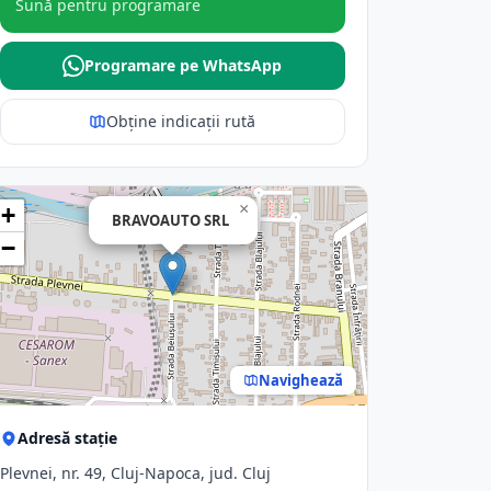
Sună pentru programare
Programare pe WhatsApp
Obține indicații rută
×
+
BRAVOAUTO SRL
−
Navighează
Adresă stație
Plevnei, nr. 49, Cluj-Napoca, jud. Cluj