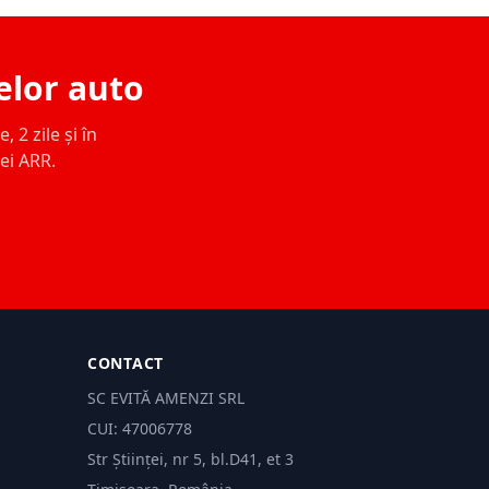
elor auto
 2 zile și în
ței ARR.
CONTACT
SC EVITĂ AMENZI SRL
CUI: 47006778
Str Științei, nr 5, bl.D41, et 3