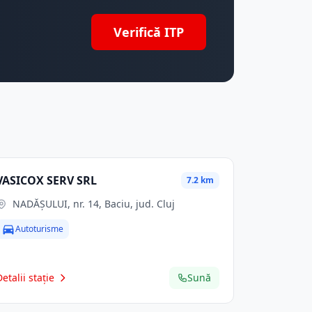
Verifică ITP
VASICOX SERV SRL
7.2 km
NADĂȘULUI, nr. 14, Baciu, jud. Cluj
Autoturisme
Detalii stație
Sună