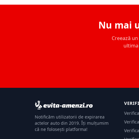
Nu mai u
Creează un c
ultima 
VERIF
Verific
Notificăm utilizatorii de expirarea
Verific
actelor auto din 2019. Îți mulțumim
că ne folosești platforma!
Verific