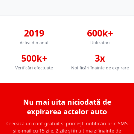
2019
600k+
Activi din anul
Utilizatori
500k+
3x
Verificări efectuate
Notificări înainte de expirare
Nu mai uita niciodată de
expirarea actelor auto
Creează un cont gratuit și primești notificări prin SMS
și e-mail cu 15 zile, 2 zile și în ultima zi înainte de