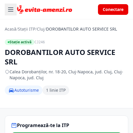
Conectare
Acasă
/
Stații ITP
/
Cluj
/
DOROBANTILOR AUTO SERVICE SRL
Stație activă
CJ246
DOROBANTILOR AUTO SERVICE
SRL
Calea Dorobanților, nr. 18-20, Cluj-Napoca, jud. Cluj, Cluj-
Napoca, jud. Cluj
Autoturisme
1 linie ITP
Programează-te la ITP