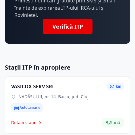
Primești notificări gratuite prin SMS și email
înainte de expirarea ITP-ului, RCA-ului și
Rovinietei.
Verifică ITP
Stații ITP în apropiere
VASICOX SERV SRL
5.1 km
NADĂȘULUI, nr. 14, Baciu, jud. Cluj
Autoturisme
Detalii stație
Sună