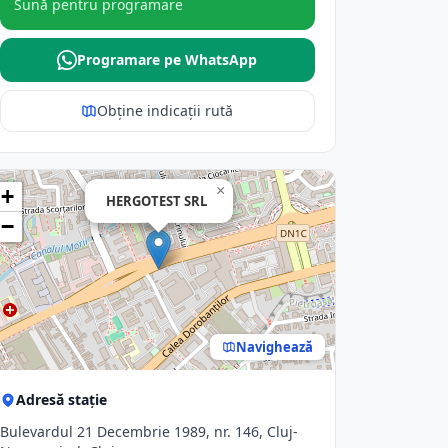
Sună pentru programare
Programare pe WhatsApp
Obține indicații rută
×
+
HERGOTEST SRL
−
Navighează
Adresă stație
Bulevardul 21 Decembrie 1989, nr. 146, Cluj-