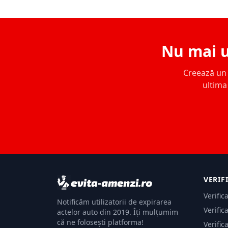
Nu mai u
Creează un c
ultima 
VERIF
Verific
Notificăm utilizatorii de expirarea
Verific
actelor auto din 2019. Îți mulțumim
că ne folosești platforma!
Verific