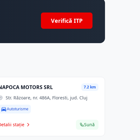
Verifică ITP
NAPOCA MOTORS SRL
7.2 km
Str. Răzoare, nr. 486A, Floresti, jud. Cluj
Autoturisme
Detalii stație
Sună