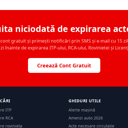
ita niciodată de expirarea act
ont gratuit și primești notificări prin SMS și e-mail cu 15 zile,
zi înainte de expirarea ITP-ului, RCA-ului, Rovinietei și Licen
Creează Cont Gratuit
ICĂRI
GHIDURI UTILE
are ITP
Alerte mașină
are RCA
Amenzi auto 2026
are rovinieta
Acte necesare circulație