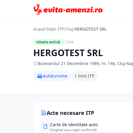
Acasă
/
Stații ITP
/
Cluj
/
HERGOTEST SRL
Stație activă
CJ134
HERGOTEST SRL
Bulevardul 21 Decembrie 1989, nr. 146, Cluj-Nap
Autoturisme
1 linie ITP
Acte necesare ITP
Carte de identitate auto
Original sau copie conformă