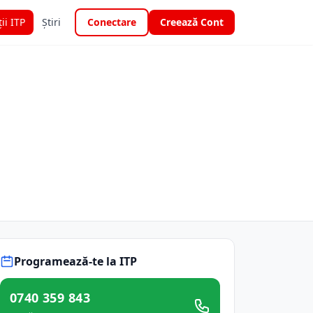
ții ITP
Știri
Conectare
Creează Cont
Programează-te la ITP
0740 359 843