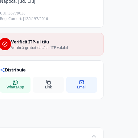
Napoca, jud. Cluj
CUI: 36779638
Reg. Comerț: J12/4197/2016
Verifică ITP-ul tău
Verifică gratuit dacă ai ITP valabil
Distribuie
WhatsApp
Link
Email