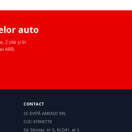
elor auto
 2 zile și în
ței ARR.
CONTACT
SC EVITĂ AMENZI SRL
CUI: 47006778
Str Științei, nr 5, bl.D41, et 3