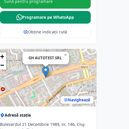
Sună pentru programare
Programare pe WhatsApp
Obține indicații rută
×
+
GH AUTOTEST SRL
−
Navighează
Adresă stație
Bulevardul 21 Decembrie 1989, nr. 146, Cluj-