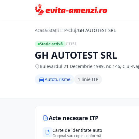
Acasă
/
Stații ITP
/
Cluj
/
GH AUTOTEST SRL
Stație activă
CJ151
GH AUTOTEST SRL
Bulevardul 21 Decembrie 1989, nr. 146, Cluj-Nap
Autoturisme
1 linie ITP
Acte necesare ITP
Carte de identitate auto
Original sau copie conformă