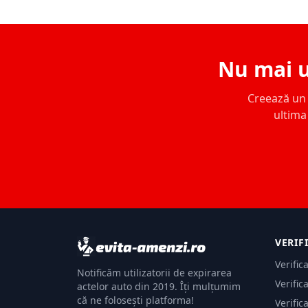
Nu mai u
Creează un c
ultima 
VERIF
Verific
Notificăm utilizatorii de expirarea
Verific
actelor auto din 2019. Îți mulțumim
că ne folosești platforma!
Verific