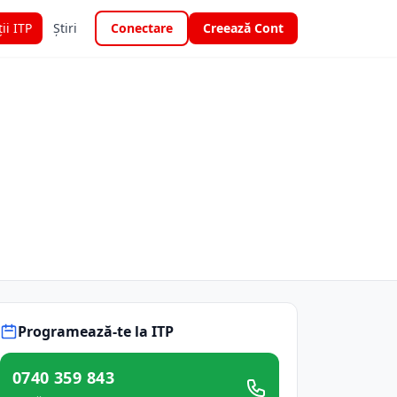
ții ITP
Știri
Conectare
Creează Cont
Programează-te la ITP
0740 359 843