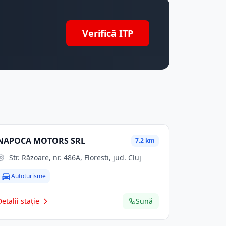
Verifică ITP
NAPOCA MOTORS SRL
7.2 km
Str. Răzoare, nr. 486A, Floresti, jud. Cluj
Autoturisme
Detalii stație
Sună