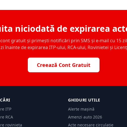
ita niciodată de expirarea act
ont gratuit și primești notificări prin SMS și e-mail cu 15 zile,
zi înainte de expirarea ITP-ului, RCA-ului, Rovinietei și Licen
Creează Cont Gratuit
ICĂRI
GHIDURI UTILE
are ITP
Alerte mașină
are RCA
Amenzi auto 2026
are rovinieta
Acte necesare circulație