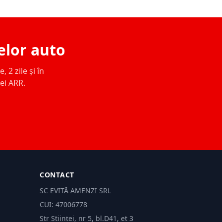
elor auto
 2 zile și în
ței ARR.
CONTACT
SC EVITĂ AMENZI SRL
CUI: 47006778
Str Științei, nr 5, bl.D41, et 3