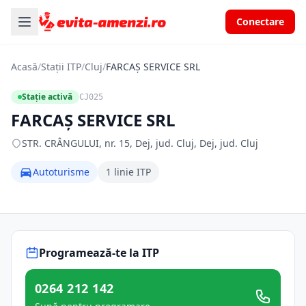
Conectare
Acasă
/
Stații ITP
/
Cluj
/
FARCAŞ SERVICE SRL
Stație activă
CJ025
FARCAŞ SERVICE SRL
STR. CRÂNGULUI, nr. 15, Dej, jud. Cluj, Dej, jud. Cluj
Autoturisme
1 linie ITP
Programează-te la ITP
0264 212 142