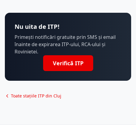
Nu uita de ITP!
Primești notificări gratuite prin SMS și email
înainte de expirarea ITP-ului, RCA-ului și
Rovinietei.
Verifică ITP
Toate stațiile ITP din Cluj