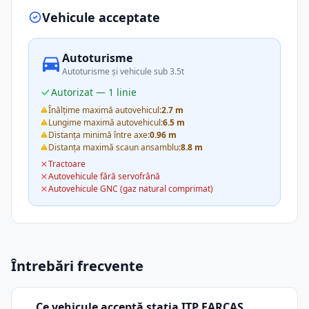
Vehicule acceptate
Autoturisme
Autoturisme și vehicule sub 3.5t
Autorizat — 1 linie
Înălțime maximă autovehicul:
2.7 m
Lungime maximă autovehicul:
6.5 m
Distanța minimă între axe:
0.96 m
Distanța maximă scaun ansamblu:
8.8 m
Tractoare
Autovehicule fără servofrână
Autovehicule GNC (gaz natural comprimat)
Întrebări frecvente
Ce vehicule acceptă stația ITP FARCAŞ