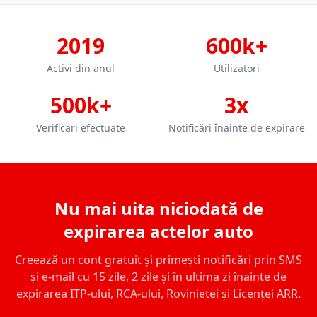
2019
600k+
Activi din anul
Utilizatori
500k+
3x
Verificări efectuate
Notificări înainte de expirare
Nu mai uita niciodată de
expirarea actelor auto
Creează un cont gratuit și primești notificări prin SMS
și e-mail cu 15 zile, 2 zile și în ultima zi înainte de
expirarea ITP-ului, RCA-ului, Rovinietei și Licenței ARR.