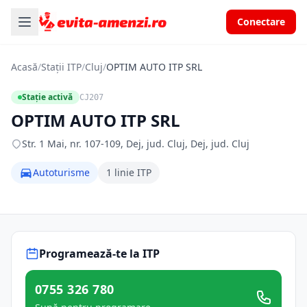
Conectare
Acasă
/
Stații ITP
/
Cluj
/
OPTIM AUTO ITP SRL
Stație activă
CJ207
OPTIM AUTO ITP SRL
Str. 1 Mai, nr. 107-109, Dej, jud. Cluj, Dej, jud. Cluj
Autoturisme
1 linie ITP
Programează-te la ITP
0755 326 780