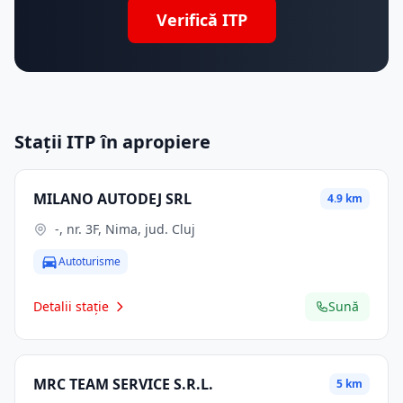
Verifică ITP
Stații ITP în apropiere
MILANO AUTODEJ SRL
4.9 km
-, nr. 3F, Nima, jud. Cluj
Autoturisme
Detalii stație
Sună
MRC TEAM SERVICE S.R.L.
5 km