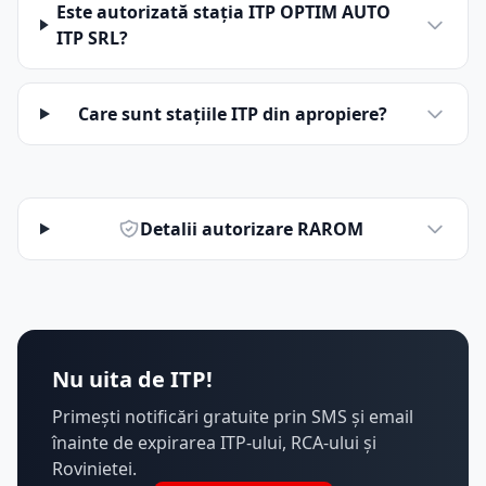
Este autorizată stația ITP OPTIM AUTO
ITP SRL?
Care sunt stațiile ITP din apropiere?
Detalii autorizare RAROM
Nu uita de ITP!
Primești notificări gratuite prin SMS și email
înainte de expirarea ITP-ului, RCA-ului și
Rovinietei.