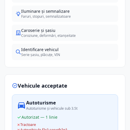
Iluminare și semnalizare
Faruri, stopuri, semnalizatoare
Caroserie și șasiu
Coroziune, deformări, etanșeitate
Identificare vehicul
Serie șasiu, plăcuțe, VIN
Vehicule acceptate
Autoturisme
Autoturisme și vehicule sub 3.5t
Autorizat — 1 linie
Tractoare
Autovehicule fără servofrână