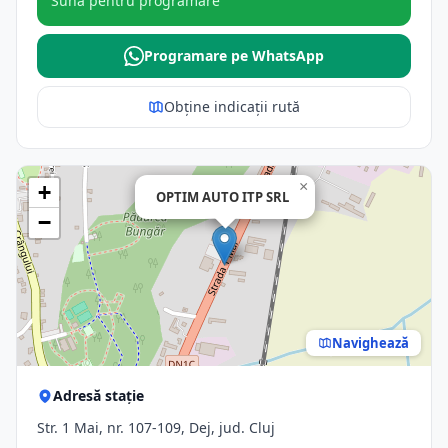
Sună pentru programare
Programare pe WhatsApp
Obține indicații rută
×
+
OPTIM AUTO ITP SRL
−
Navighează
Adresă stație
Str. 1 Mai, nr. 107-109, Dej, jud. Cluj