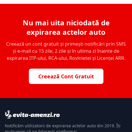
Nu mai uita niciodată de
expirarea actelor auto
Creează un cont gratuit și primești notificări prin SMS
și e-mail cu 15 zile, 2 zile și în ultima zi înainte de
expirarea ITP-ului, RCA-ului, Rovinietei și Licenței ARR.
Creează Cont Gratuit
Notificăm utilizatorii de expirarea actelor auto din 2019. Îți
mulțumim că ne folosești platforma!