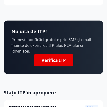
Nu uita de ITP!
Primești notificări gratuite prin SMS și email
înainte de expirarea ITP-ului, RCA-ului și
Rovinietei.
Verifică ITP
Stații ITP în apropiere