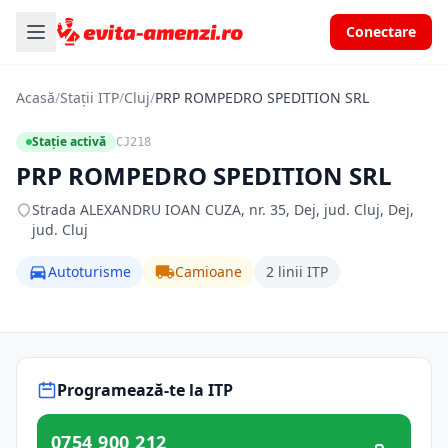
Conectare
Acasă
/
Stații ITP
/
Cluj
/
PRP ROMPEDRO SPEDITION SRL
Stație activă
CJ218
PRP ROMPEDRO SPEDITION SRL
Strada ALEXANDRU IOAN CUZA, nr. 35, Dej, jud. Cluj, Dej,
jud. Cluj
Autoturisme
Camioane
2 linii ITP
Programează-te la ITP
0754 900 212