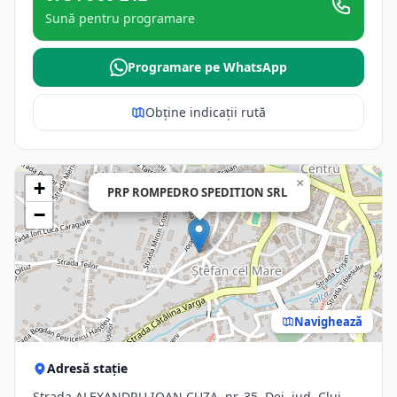
Sună pentru programare
Programare pe WhatsApp
Obține indicații rută
×
+
PRP ROMPEDRO SPEDITION SRL
−
Navighează
Adresă stație
Strada ALEXANDRU IOAN CUZA, nr. 35, Dej, jud. Cluj