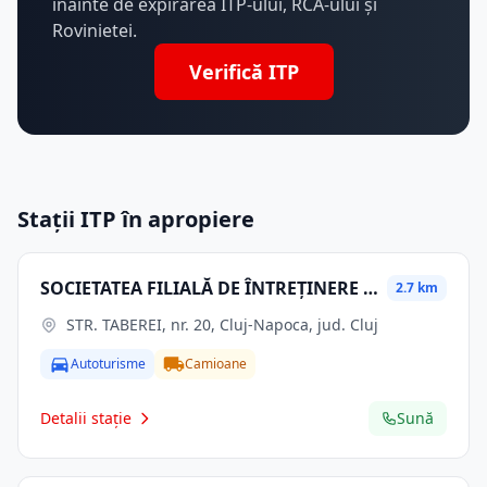
înainte de expirarea ITP-ului, RCA-ului și
Rovinietei.
Verifică ITP
Stații ITP în apropiere
SOCIETATEA FILIALĂ DE ÎNTREȚINERE ȘI SERVICII ENERGETICE " ELECTRICA SERV " S.A.
2.7 km
STR. TABEREI, nr. 20, Cluj-Napoca, jud. Cluj
Autoturisme
Camioane
Detalii stație
Sună