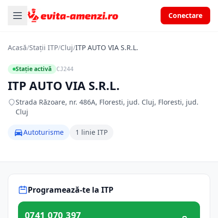
Conectare
Acasă
/
Stații ITP
/
Cluj
/
ITP AUTO VIA S.R.L.
Stație activă
CJ244
ITP AUTO VIA S.R.L.
Strada Răzoare, nr. 486A, Floresti, jud. Cluj, Floresti, jud.
Cluj
Autoturisme
1 linie ITP
Programează-te la ITP
0741 070 397