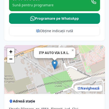
Sună pentru programare
Programare pe WhatsApp
Obține indicații rută
×
+
ITP AUTO VIA S.R.L.
−
Navighează
Adresă stație
Strada Răzoare, nr. 486A, Floresti, jud. Cluj