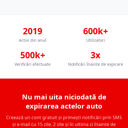
2019
600k+
Activi din anul
Utilizatori
500k+
3x
Verificări efectuate
Notificări înainte de expirare
Nu mai uita niciodată de
expirarea actelor auto
Creează un cont gratuit și primești notificări prin SMS
și e-mail cu 15 zile, 2 zile și în ultima zi înainte de