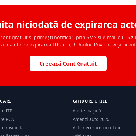
ita niciodată de expirarea act
ont gratuit și primești notificări prin SMS și e-mail cu 15 zile,
zi înainte de expirarea ITP-ului, RCA-ului, Rovinietei și Licen
Creează Cont Gratuit
ICĂRI
GHIDURI UTILE
are ITP
Alerte mașină
are RCA
Amenzi auto 2026
are rovinieta
Acte necesare circulație