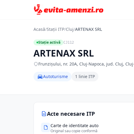
Acasă
/
Stații ITP
/
Cluj
/
ARTENAX SRL
Stație activă
CJ112
ARTENAX SRL
Frunzișului, nr. 20A, Cluj-Napoca, jud. Cluj, Clu
Autoturisme
1 linie ITP
Acte necesare ITP
Carte de identitate auto
Original sau copie conformă