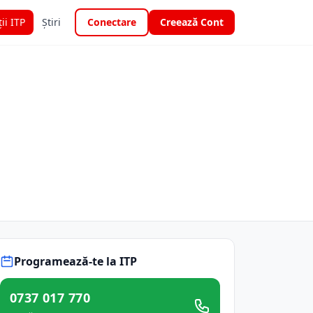
ții ITP
Știri
Conectare
Creează Cont
Programează-te la ITP
0737 017 770