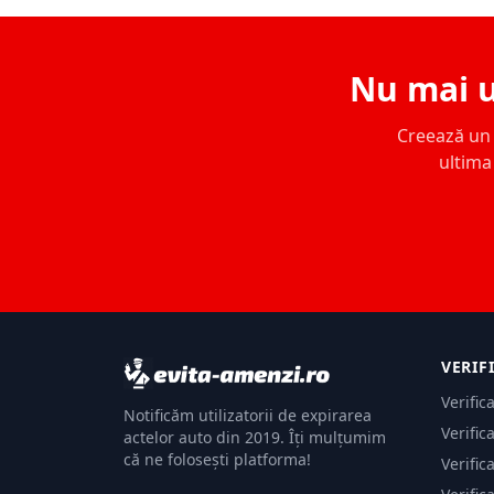
Nu mai u
Creează un c
ultima 
VERIF
Verific
Notificăm utilizatorii de expirarea
Verific
actelor auto din 2019. Îți mulțumim
că ne folosești platforma!
Verific