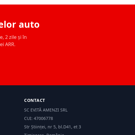
elor auto
 2 zile și în
ței ARR.
CONTACT
SC EVITĂ AMENZI SRL
CUI: 47006778
Str Științei, nr 5, bl.D41, et 3