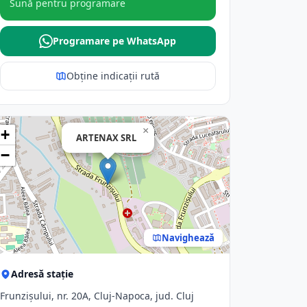
Sună pentru programare
Programare pe WhatsApp
Obține indicații rută
×
+
ARTENAX SRL
−
Navighează
Adresă stație
Frunzișului, nr. 20A, Cluj-Napoca, jud. Cluj