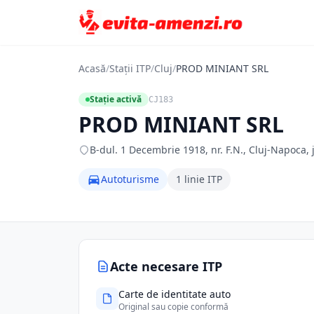
Acasă
/
Stații ITP
/
Cluj
/
PROD MINIANT SRL
Stație activă
CJ183
PROD MINIANT SRL
B-dul. 1 Decembrie 1918, nr. F.N., Cluj-Napoca, j
Autoturisme
1 linie ITP
Acte necesare ITP
Carte de identitate auto
Original sau copie conformă