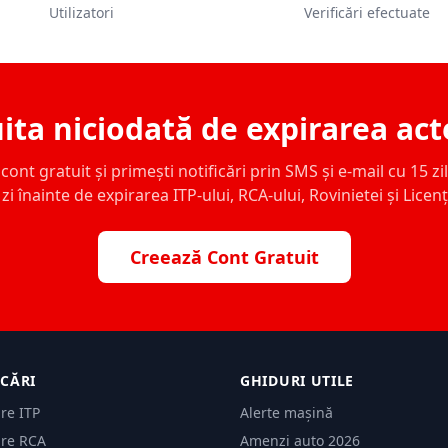
Utilizatori
Verificări efectuate
ita niciodată de expirarea act
ont gratuit și primești notificări prin SMS și e-mail cu 15 zile,
zi înainte de expirarea ITP-ului, RCA-ului, Rovinietei și Licen
Creează Cont Gratuit
ICĂRI
GHIDURI UTILE
are ITP
Alerte mașină
are RCA
Amenzi auto 2026