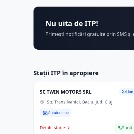
Nu uita de ITP!
Primești notificări gratuite prin SMS și 
Stații ITP în apropiere
SC TWIN MOTORS SRL
2.4 km
Str. Transilvaniei, Baciu, jud. Cluj
Autoturisme
Detalii stație
Sună