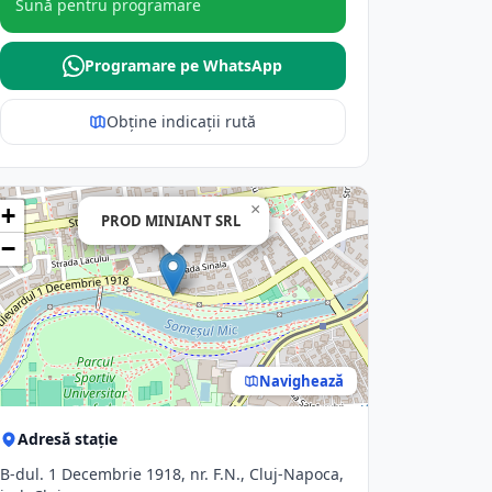
Sună pentru programare
Programare pe WhatsApp
Obține indicații rută
×
+
PROD MINIANT SRL
−
Navighează
Adresă stație
B-dul. 1 Decembrie 1918, nr. F.N., Cluj-Napoca,