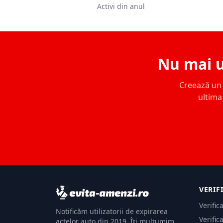
Activi din anul
Nu mai u
Creează un c
ultima 
VERIF
Verific
Notificăm utilizatorii de expirarea
Verific
actelor auto din 2019. Îți mulțumim