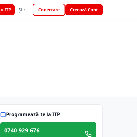
ții ITP
Știri
Conectare
Creează Cont
Programează-te la ITP
0740 929 676