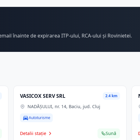
email înainte de expirarea ITP-ului, RCA-ului și Rovinietei.
VASICOX SERV SRL
2.4 km
NADĂȘULUI, nr. 14, Baciu, jud. Cluj
Autoturisme
Detalii stație
Sună