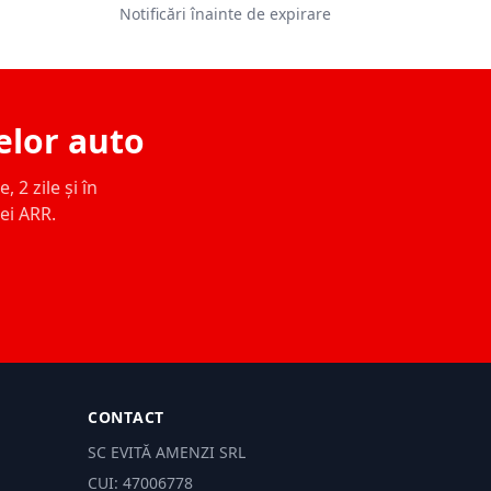
Notificări înainte de expirare
elor auto
 2 zile și în
ței ARR.
CONTACT
SC EVITĂ AMENZI SRL
CUI: 47006778