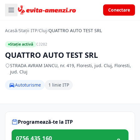
Conectare
Acasă
/
Stații ITP
/
Cluj
/
QUATTRO AUTO TEST SRL
Stație activă
CJ202
QUATTRO AUTO TEST SRL
STRADA AVRAM IANCU, nr. 419, Floresti, jud. Cluj, Floresti,
jud. Cluj
Autoturisme
1 linie ITP
Programează-te la ITP
0756 435 160