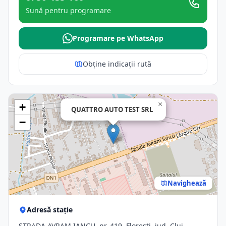
Sună pentru programare
Programare pe WhatsApp
Obține indicații rută
×
+
QUATTRO AUTO TEST SRL
−
Navighează
Adresă stație
STRADA AVRAM IANCU, nr. 419, Floresti, jud. Cluj