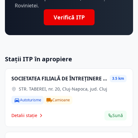
Rovinietei.
Verifică ITP
Stații ITP în apropiere
SOCIETATEA FILIALĂ DE ÎNTREȚINERE ȘI SERVICII ENERGETICE " ELECTRICA SERV " S.A.
3.5 km
STR. TABEREI, nr. 20, Cluj-Napoca, jud. Cluj
Autoturisme
Camioane
Detalii stație
Sună