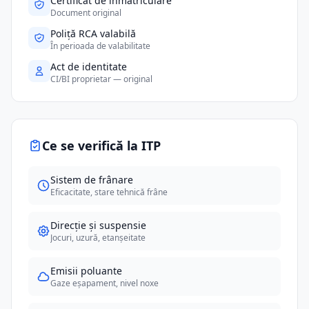
Certificat de înmatriculare
Document original
Poliță RCA valabilă
În perioada de valabilitate
Act de identitate
CI/BI proprietar — original
Ce se verifică la ITP
Sistem de frânare
Eficacitate, stare tehnică frâne
Direcție și suspensie
Jocuri, uzură, etanșeitate
Emisii poluante
Gaze eșapament, nivel noxe