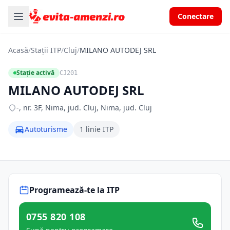
Conectare
Acasă
/
Stații ITP
/
Cluj
/
MILANO AUTODEJ SRL
Stație activă
CJ201
MILANO AUTODEJ SRL
-, nr. 3F, Nima, jud. Cluj, Nima, jud. Cluj
Autoturisme
1 linie ITP
Programează-te la ITP
0755 820 108