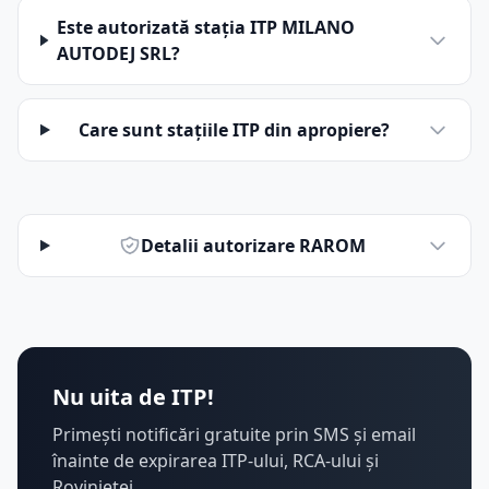
Este autorizată stația ITP MILANO
AUTODEJ SRL?
Care sunt stațiile ITP din apropiere?
Detalii autorizare RAROM
Nu uita de ITP!
Primești notificări gratuite prin SMS și email
înainte de expirarea ITP-ului, RCA-ului și
Rovinietei.