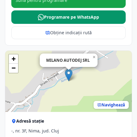
Sună pentru programare
Programare pe WhatsApp
Obține indicații rută
×
+
MILANO AUTODEJ SRL
−
Navighează
Adresă stație
-, nr. 3F, Nima, jud. Cluj