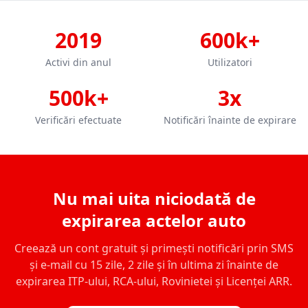
2019
600k+
Activi din anul
Utilizatori
500k+
3x
Verificări efectuate
Notificări înainte de expirare
Nu mai uita niciodată de
expirarea actelor auto
Creează un cont gratuit și primești notificări prin SMS
și e-mail cu 15 zile, 2 zile și în ultima zi înainte de
expirarea ITP-ului, RCA-ului, Rovinietei și Licenței ARR.