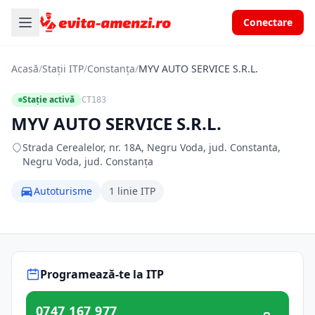
Conectare
Acasă
/
Stații ITP
/
Constanța
/
MYV AUTO SERVICE S.R.L.
Stație activă
CT183
MYV AUTO SERVICE S.R.L.
Strada Cerealelor, nr. 18A, Negru Voda, jud. Constanta,
Negru Voda, jud. Constanța
Autoturisme
1 linie ITP
Programează-te la ITP
0747 167 977