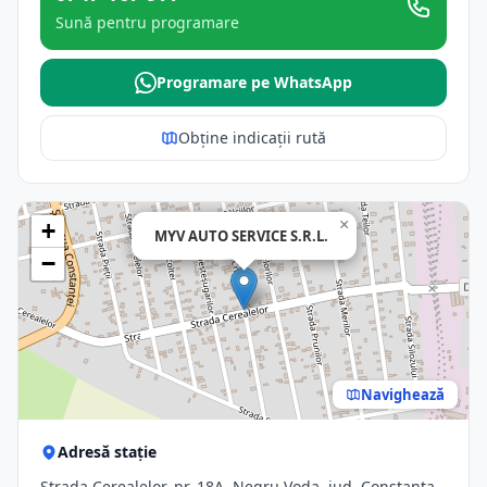
Sună pentru programare
Programare pe WhatsApp
Obține indicații rută
×
+
MYV AUTO SERVICE S.R.L.
−
Navighează
Adresă stație
Strada Cerealelor, nr. 18A, Negru Voda, jud. Constanta