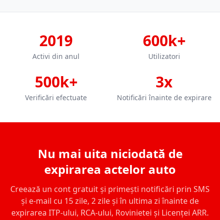
2019
600k+
Activi din anul
Utilizatori
500k+
3x
Verificări efectuate
Notificări înainte de expirare
Nu mai uita niciodată de
expirarea actelor auto
Creează un cont gratuit și primești notificări prin SMS
și e-mail cu 15 zile, 2 zile și în ultima zi înainte de
expirarea ITP-ului, RCA-ului, Rovinietei și Licenței ARR.