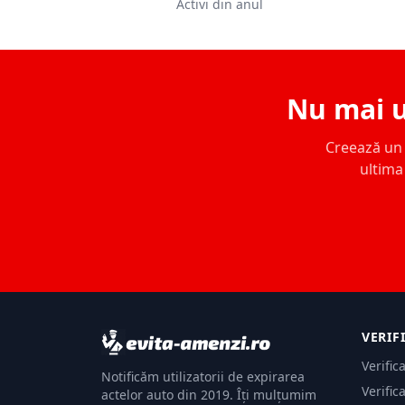
Activi din anul
Nu mai u
Creează un c
ultima 
VERIF
Verific
Notificăm utilizatorii de expirarea
Verific
actelor auto din 2019. Îți mulțumim