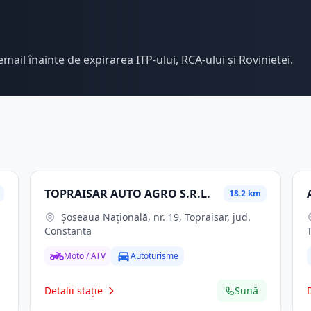
email înainte de expirarea ITP-ului, RCA-ului și Rovinietei.
TOPRAISAR AUTO AGRO S.R.L.
18.2 km
Șoseaua Națională, nr. 19, Topraisar, jud.
Constanta
Moto / ATV
Autoturisme
Detalii stație
Sună