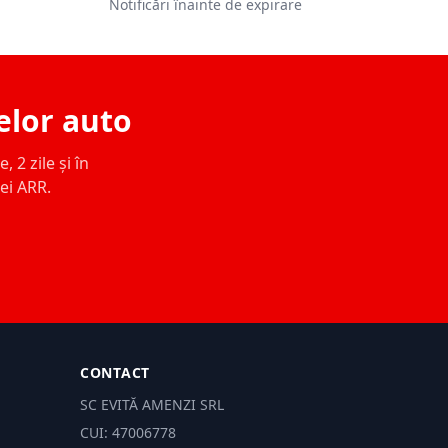
Notificări înainte de expirare
elor auto
 2 zile și în
ței ARR.
CONTACT
SC EVITĂ AMENZI SRL
CUI: 47006778