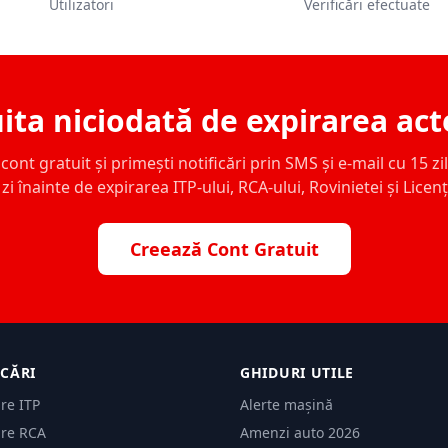
Utilizatori
Verificări efectuate
ita niciodată de expirarea act
ont gratuit și primești notificări prin SMS și e-mail cu 15 zile,
zi înainte de expirarea ITP-ului, RCA-ului, Rovinietei și Licen
Creează Cont Gratuit
ICĂRI
GHIDURI UTILE
are ITP
Alerte mașină
are RCA
Amenzi auto 2026