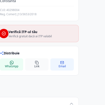
Constanta
CUI: 40298004
Reg. Comerț: J13/3653/2018
Verifică ITP-ul tău
Verifică gratuit dacă ai ITP valabil
Distribuie
WhatsApp
Link
Email