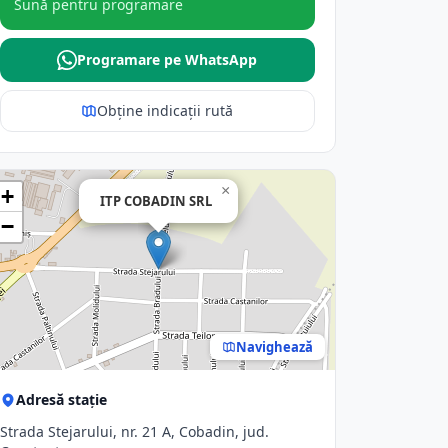
Sună pentru programare
Programare pe WhatsApp
Obține indicații rută
×
+
ITP COBADIN SRL
−
Navighează
Adresă stație
Strada Stejarului, nr. 21 A, Cobadin, jud.