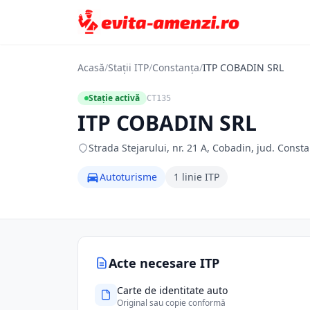
Acasă
/
Stații ITP
/
Constanța
/
ITP COBADIN SRL
Stație activă
CT135
ITP COBADIN SRL
Strada Stejarului, nr. 21 A, Cobadin, jud. Const
Autoturisme
1 linie ITP
Acte necesare ITP
Carte de identitate auto
Original sau copie conformă