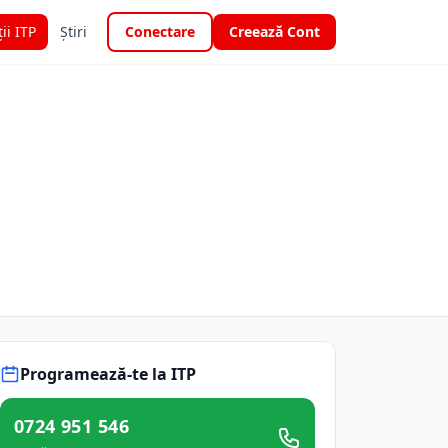
ții ITP
Știri
Conectare
Creează Cont
Programează-te la ITP
0724 951 546