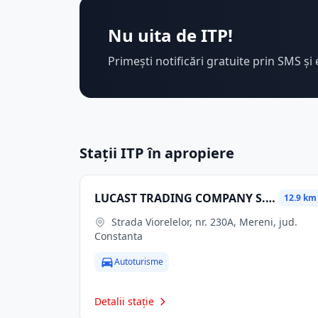
Nu uita de ITP!
Primești notificări gratuite prin SMS și 
Stații ITP în apropiere
LUCAST TRADING COMPANY S.R.L.
12.9 km
Strada Viorelelor, nr. 230A, Mereni, jud.
Constanta
Autoturisme
Detalii stație