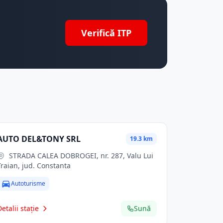
Verifică ITP
AUTO DEL&TONY SRL
19.3 km
STRADA CALEA DOBROGEI, nr. 287, Valu Lui
Traian, jud. Constanta
Autoturisme
Detalii stație
Sună