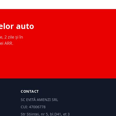
elor auto
 2 zile și în
ței ARR.
CONTACT
SC EVITĂ AMENZI SRL
CUI: 47006778
Str Științei, nr 5, bl.D41, et 3