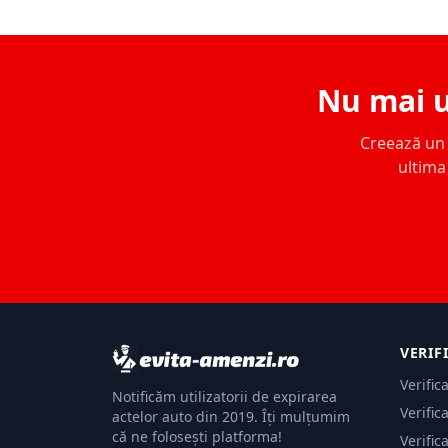
Nu mai u
Creează un c
ultima 
VERIF
Verific
Notificăm utilizatorii de expirarea
Verific
actelor auto din 2019. Îți mulțumim
că ne folosești platforma!
Verific