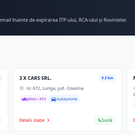
email înainte de expirarea ITP-ului, RCA-ului și Rovinietei.
3 X CARS SRL.
9.3 km
nr. 672, Lunga, jud. Covasna
Moto / ATV
Autoturisme
Detalii stație
Sună