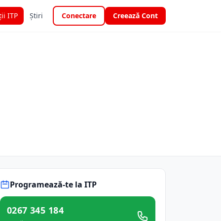
ții ITP
Știri
Conectare
Creează Cont
Programează-te la ITP
0267 345 184