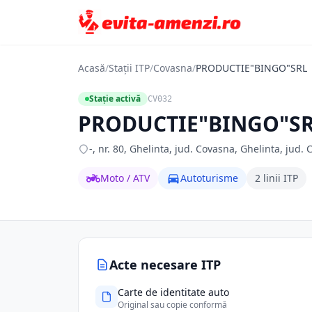
Acasă
/
Stații ITP
/
Covasna
/
PRODUCTIE"BINGO"SRL
Stație activă
CV032
PRODUCTIE"BINGO"S
-, nr. 80, Ghelinta, jud. Covasna, Ghelinta, jud.
Moto / ATV
Autoturisme
2 linii ITP
Acte necesare ITP
Carte de identitate auto
Original sau copie conformă