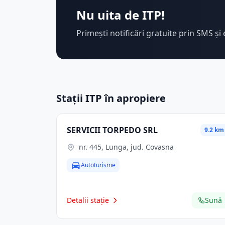
Nu uita de ITP!
Primești notificări gratuite prin SMS și 
Stații ITP în apropiere
SERVICII TORPEDO SRL
9.2 km
nr. 445, Lunga, jud. Covasna
Autoturisme
Detalii stație
Sună