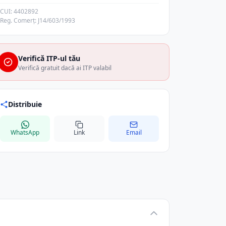
CUI: 4402892
Reg. Comerț: J14/603/1993
Verifică ITP-ul tău
Verifică gratuit dacă ai ITP valabil
Distribuie
WhatsApp
Link
Email