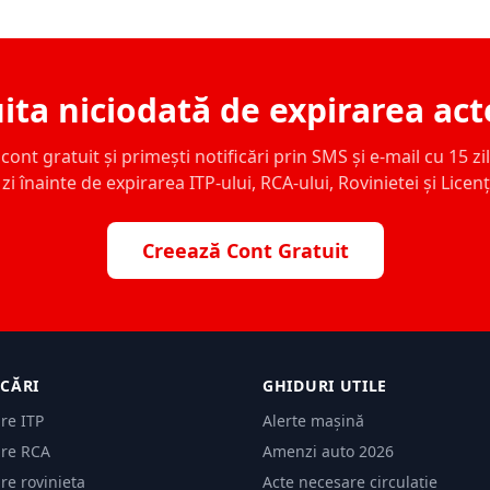
ita niciodată de expirarea act
ont gratuit și primești notificări prin SMS și e-mail cu 15 zile,
zi înainte de expirarea ITP-ului, RCA-ului, Rovinietei și Licen
Creează Cont Gratuit
ICĂRI
GHIDURI UTILE
are ITP
Alerte mașină
are RCA
Amenzi auto 2026
are rovinieta
Acte necesare circulație