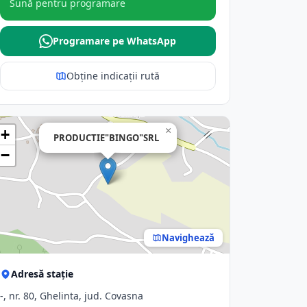
Sună pentru programare
Programare pe WhatsApp
Obține indicații rută
×
+
PRODUCTIE"BINGO"SRL
−
Navighează
Adresă stație
-, nr. 80, Ghelinta, jud. Covasna