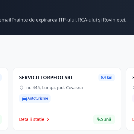
email înainte de expirarea ITP-ului, RCA-ului și Rovinietei.
SERVICII TORPEDO SRL
6.4 km
nr. 445, Lunga, jud. Covasna
Autoturisme
Detalii stație
Sună