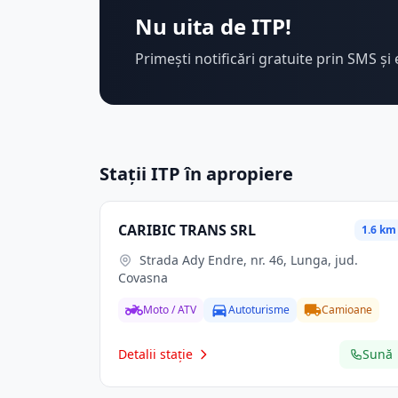
Nu uita de ITP!
Primești notificări gratuite prin SMS și 
Stații ITP în apropiere
CARIBIC TRANS SRL
1.6 km
Strada Ady Endre, nr. 46, Lunga, jud.
Covasna
Moto / ATV
Autoturisme
Camioane
Detalii stație
Sună