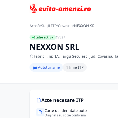
Acasă
/
Stații ITP
/
Covasna
/
NEXXON SRL
Stație activă
CV027
NEXXON SRL
Fabricii, nr. 1A, Targu Secuiesc, jud. Covasna, 
Autoturisme
1 linie ITP
Acte necesare ITP
Carte de identitate auto
Original sau copie conformă