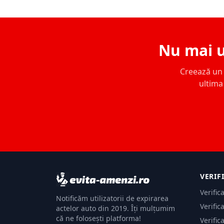
Nu mai u
Creează un c
ultima 
VERIF
Verific
Notificăm utilizatorii de expirarea
Verific
actelor auto din 2019. Îți mulțumim
că ne folosești platforma!
Verific