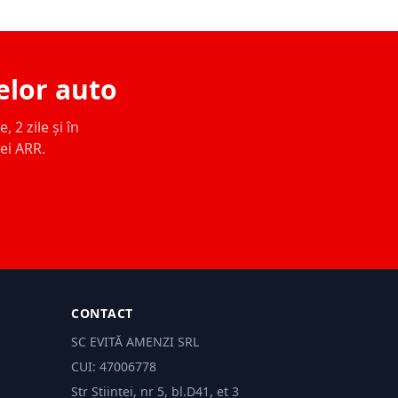
elor auto
 2 zile și în
ței ARR.
CONTACT
SC EVITĂ AMENZI SRL
CUI: 47006778
Str Științei, nr 5, bl.D41, et 3