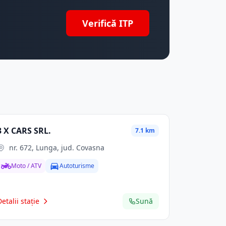
Verifică ITP
3 X CARS SRL.
7.1 km
nr. 672, Lunga, jud. Covasna
Moto / ATV
Autoturisme
Detalii stație
Sună