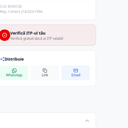
CUI: 8509728
Reg. Comerț: J14/202/1996
Verifică ITP-ul tău
Verifică gratuit dacă ai ITP valabil
Distribuie
WhatsApp
Link
Email