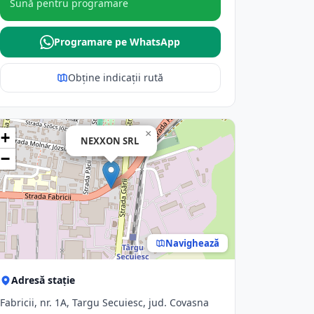
Sună pentru programare
Programare pe WhatsApp
Obține indicații rută
×
+
NEXXON SRL
−
Navighează
Adresă stație
Fabricii, nr. 1A, Targu Secuiesc, jud. Covasna