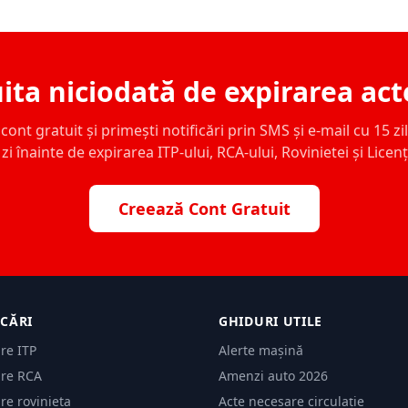
ita niciodată de expirarea act
ont gratuit și primești notificări prin SMS și e-mail cu 15 zile,
zi înainte de expirarea ITP-ului, RCA-ului, Rovinietei și Licen
Creează Cont Gratuit
ICĂRI
GHIDURI UTILE
are ITP
Alerte mașină
are RCA
Amenzi auto 2026
are rovinieta
Acte necesare circulație