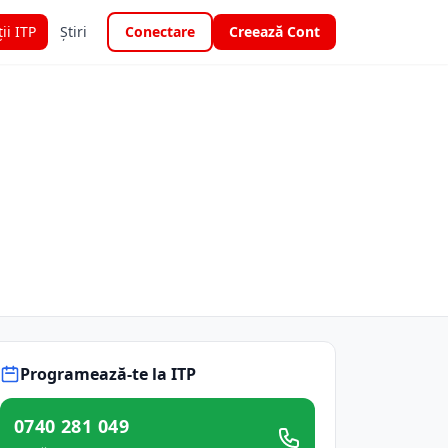
ții ITP
Știri
Conectare
Creează Cont
Programează-te la ITP
0740 281 049