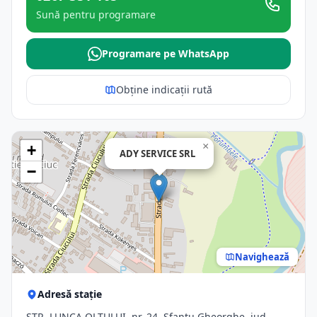
Sună pentru programare
Programare pe WhatsApp
Obține indicații rută
×
+
ADY SERVICE SRL
−
Navighează
Adresă stație
STR. LUNCA OLTULUI, nr. 24, Sfantu Gheorghe, jud.