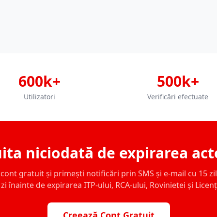
600k+
500k+
Utilizatori
Verificări efectuate
ita niciodată de expirarea act
ont gratuit și primești notificări prin SMS și e-mail cu 15 zile,
zi înainte de expirarea ITP-ului, RCA-ului, Rovinietei și Licen
Creează Cont Gratuit