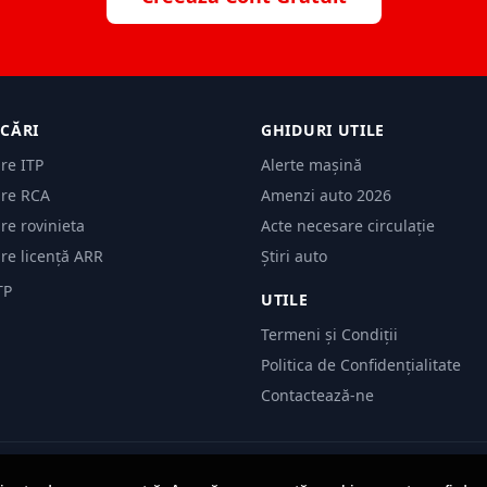
ICĂRI
GHIDURI UTILE
are ITP
Alerte mașină
are RCA
Amenzi auto 2026
are rovinieta
Acte necesare circulație
are licență ARR
Știri auto
TP
UTILE
Termeni și Condiții
Politica de Confidențialitate
Contactează-ne
© 2026 Evită Amenzi. Toate drepturile rezervate.