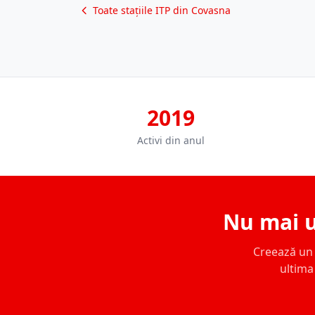
Toate stațiile ITP din Covasna
2019
Activi din anul
Nu mai u
Creează un c
ultima 