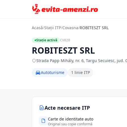
Acasă
/
Stații ITP
/
Covasna
/
ROBITESZT SRL
Stație activă
CV020
ROBITESZT SRL
Strada Papp Mihály, nr. 6, Targu Secuiesc, jud.
Autoturisme
1 linie ITP
Acte necesare ITP
Carte de identitate auto
Original sau copie conformă