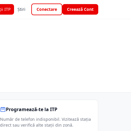
ții ITP
Știri
Conectare
Creează Cont
Programează-te la ITP
Număr de telefon indisponibil. Vizitează stația
direct sau verifică alte stații din zonă.