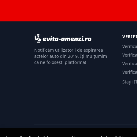
VERIF
Verific
Notificăm utilizatorii de expirarea
Verific
actelor auto din 2019. Îți mulțumim
că ne folosești platforma!
Verific
Verific
Stații I