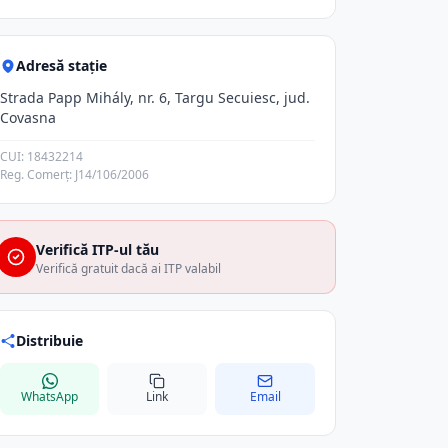
Adresă stație
Strada Papp Mihály, nr. 6, Targu Secuiesc, jud.
Covasna
CUI: 18432214
Reg. Comerț: J14/106/2006
Verifică ITP-ul tău
Verifică gratuit dacă ai ITP valabil
Distribuie
WhatsApp
Link
Email