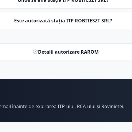
Unde se află stația ITP ROBITESZT SRL?
Este autorizată stația ITP ROBITESZT SRL?
Detalii autorizare RAROM
email înainte de expirarea ITP-ului, RCA-ului și Rovinietei.