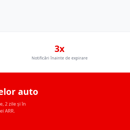
3x
Notificări înainte de expirare
elor auto
 2 zile și în
ței ARR.