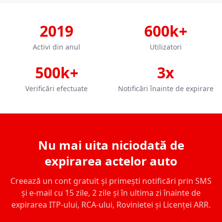
2019
600k+
Activi din anul
Utilizatori
500k+
3x
Verificări efectuate
Notificări înainte de expirare
Nu mai uita niciodată de
expirarea actelor auto
Creează un cont gratuit și primești notificări prin SMS
și e-mail cu 15 zile, 2 zile și în ultima zi înainte de
expirarea ITP-ului, RCA-ului, Rovinietei și Licenței ARR.