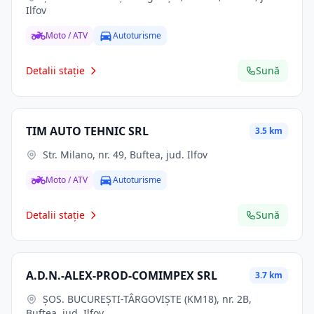
Ilfov
Moto / ATV
Autoturisme
Detalii stație
Sună
TIM AUTO TEHNIC SRL
3.5 km
Str. Milano, nr. 49, Buftea, jud. Ilfov
Moto / ATV
Autoturisme
Detalii stație
Sună
A.D.N.-ALEX-PROD-COMIMPEX SRL
3.7 km
ŞOS. BUCUREŞTI-TÂRGOVIŞTE (KM18), nr. 2B,
Buftea, jud. Ilfov