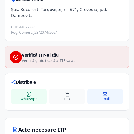
Şos. Bucureşti-Târgovişte, nr. 671, Crevedia, jud.
Dambovita
CUI: 44027881
Reg. Comerț: J23/2074/2021
Verifică ITP-ul tău
Verifică gratuit dacă ai ITP valabil
Distribuie
WhatsApp
Link
Email
Acte necesare ITP