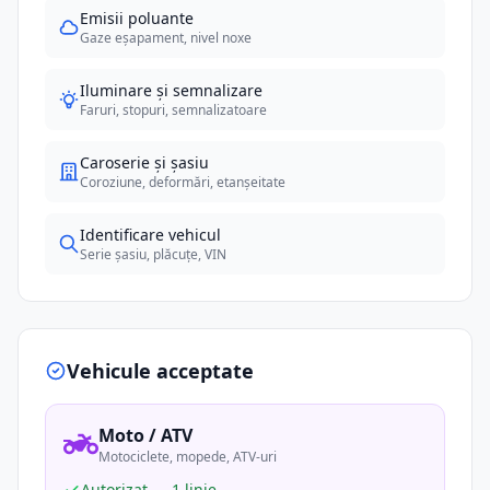
Emisii poluante
Gaze eșapament, nivel noxe
Iluminare și semnalizare
Faruri, stopuri, semnalizatoare
Caroserie și șasiu
Coroziune, deformări, etanșeitate
Identificare vehicul
Serie șasiu, plăcuțe, VIN
Vehicule acceptate
Moto / ATV
Motociclete, mopede, ATV-uri
Autorizat — 1 linie