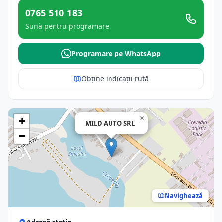
0765 510 183
Sună pentru programare
Programare pe WhatsApp
Obține indicații rută
×
+
MILD AUTO SRL
−
Navighează
Adresă stație