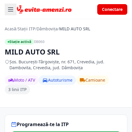
Conectare
Acasă
/
Stații ITP
/
Dâmbovița
/
MILD AUTO SRL
Stație activă
DB060
MILD AUTO SRL
Şos. Bucureşti-Târgovişte, nr. 671, Crevedia, jud.
Dambovita, Crevedia, jud. Dâmbovița
Moto / ATV
Autoturisme
Camioane
3 linii ITP
Programează-te la ITP