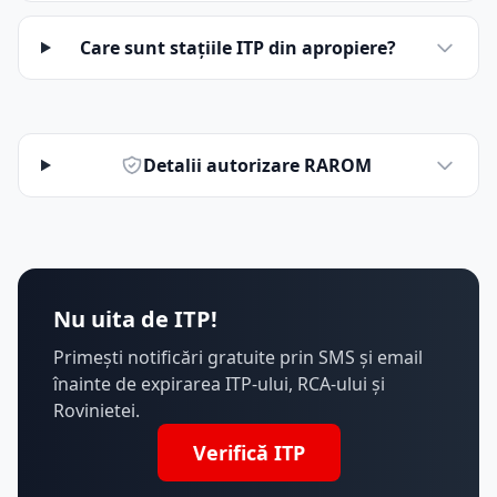
Care sunt stațiile ITP din apropiere?
Detalii autorizare RAROM
Nu uita de ITP!
Primești notificări gratuite prin SMS și email
înainte de expirarea ITP-ului, RCA-ului și
Rovinietei.
Verifică ITP