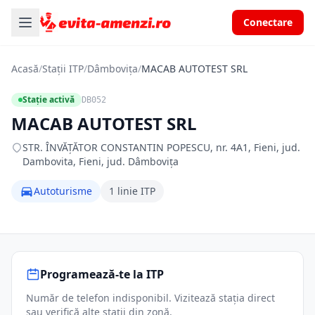
Conectare
Acasă
/
Stații ITP
/
Dâmbovița
/
MACAB AUTOTEST SRL
Stație activă
DB052
MACAB AUTOTEST SRL
STR. ÎNVĂŢĂTOR CONSTANTIN POPESCU, nr. 4A1, Fieni, jud.
Dambovita, Fieni, jud. Dâmbovița
Autoturisme
1 linie ITP
Programează-te la ITP
Număr de telefon indisponibil. Vizitează stația direct
sau verifică alte stații din zonă.