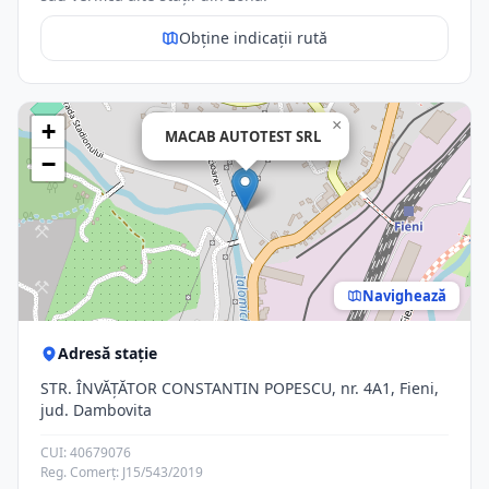
Obține indicații rută
×
+
MACAB AUTOTEST SRL
−
Navighează
Adresă stație
STR. ÎNVĂŢĂTOR CONSTANTIN POPESCU, nr. 4A1, Fieni,
jud. Dambovita
CUI: 40679076
Reg. Comerț: J15/543/2019