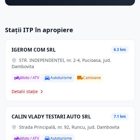
Stații ITP în apropiere
IGEROM COM SRL
6.3 km
STR. INDEPENDENŢEI, nr. 2-4, Pucioasa, jud.
Dambovita
Moto / ATV
Autoturisme
Camioane
Detalii stație
CALIN VLADY TESTARI AUTO SRL
7.1 km
Strada Principală, nr. 92, Runcu, jud. Dambovita
Moto / ATV
Autoturisme