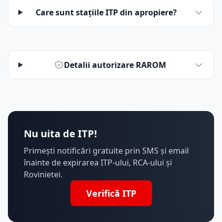
Care sunt stațiile ITP din apropiere?
Detalii autorizare RAROM
Nu uita de ITP!
Primești notificări gratuite prin SMS și email
înainte de expirarea ITP-ului, RCA-ului și
Rovinietei.
Verifică ITP