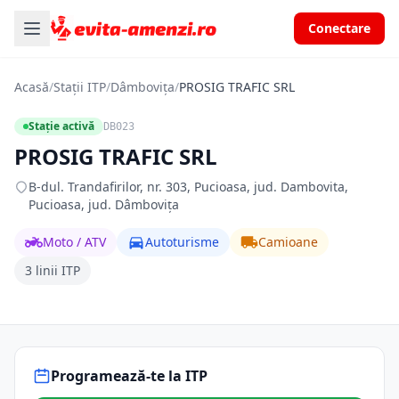
Conectare
Acasă
/
Stații ITP
/
Dâmbovița
/
PROSIG TRAFIC SRL
Stație activă
DB023
PROSIG TRAFIC SRL
B-dul. Trandafirilor, nr. 303, Pucioasa, jud. Dambovita,
Pucioasa, jud. Dâmbovița
Moto / ATV
Autoturisme
Camioane
3 linii ITP
Programează-te la ITP