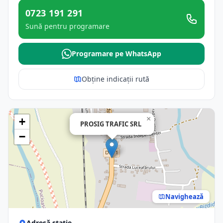
0723 191 291
Sună pentru programare
Programare pe WhatsApp
Obține indicații rută
×
+
PROSIG TRAFIC SRL
−
Navighează
Adresă stație