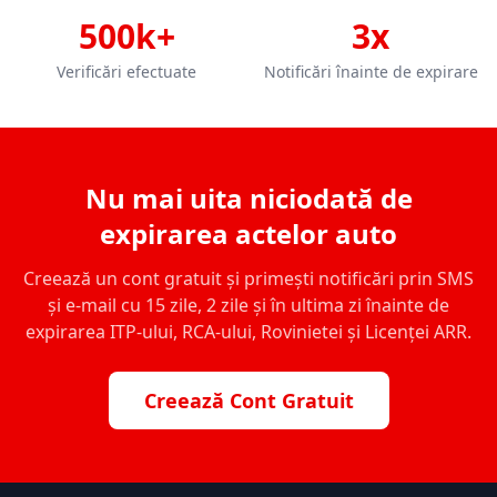
500k+
3x
Verificări efectuate
Notificări înainte de expirare
Nu mai uita niciodată de
expirarea actelor auto
Creează un cont gratuit și primești notificări prin SMS
și e-mail cu 15 zile, 2 zile și în ultima zi înainte de
expirarea ITP-ului, RCA-ului, Rovinietei și Licenței ARR.
Creează Cont Gratuit