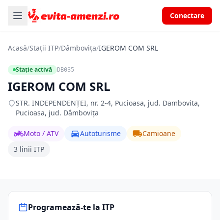
Conectare
Acasă
/
Stații ITP
/
Dâmbovița
/
IGEROM COM SRL
Stație activă
DB035
IGEROM COM SRL
STR. INDEPENDENŢEI, nr. 2-4, Pucioasa, jud. Dambovita,
Pucioasa, jud. Dâmbovița
Moto / ATV
Autoturisme
Camioane
3 linii ITP
Programează-te la ITP