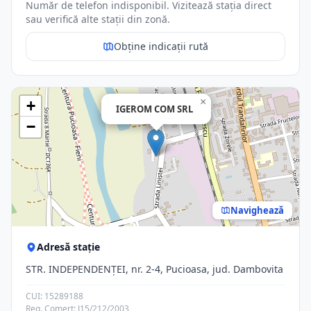
Număr de telefon indisponibil. Vizitează stația direct
sau verifică alte stații din zonă.
Obține indicații rută
×
+
IGEROM COM SRL
−
Navighează
Adresă stație
STR. INDEPENDENŢEI, nr. 2-4, Pucioasa, jud. Dambovita
CUI: 15289188
Reg. Comerț: J15/212/2003