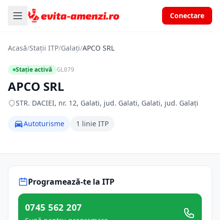
Conectare
Acasă
/
Stații ITP
/
Galați
/
APCO SRL
Stație activă
GL079
APCO SRL
STR. DACIEI, nr. 12, Galati, jud. Galati, Galati, jud. Galați
Autoturisme
1 linie ITP
Programează-te la ITP
0745 562 207