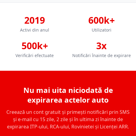
2019
600k+
Activi din anul
Utilizatori
500k+
3x
Verificări efectuate
Notificări înainte de expirare
Nu mai uita niciodată de
expirarea actelor auto
Creează un cont gratuit și primești notificări prin SMS
și e-mail cu 15 zile, 2 zile și în ultima zi înainte de
expirarea ITP-ului, RCA-ului, Rovinietei și Licenței ARR.