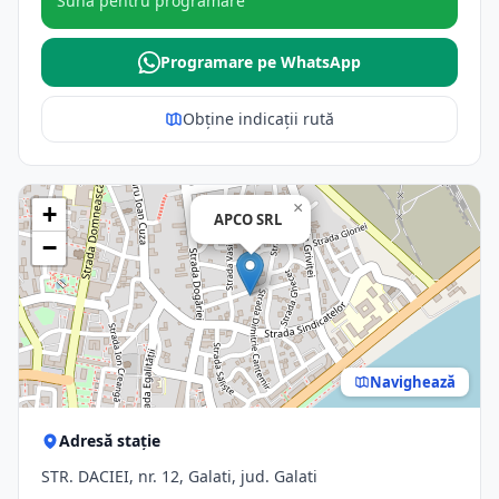
Sună pentru programare
Programare pe WhatsApp
Obține indicații rută
×
+
APCO SRL
−
Navighează
Adresă stație
STR. DACIEI, nr. 12, Galati, jud. Galati