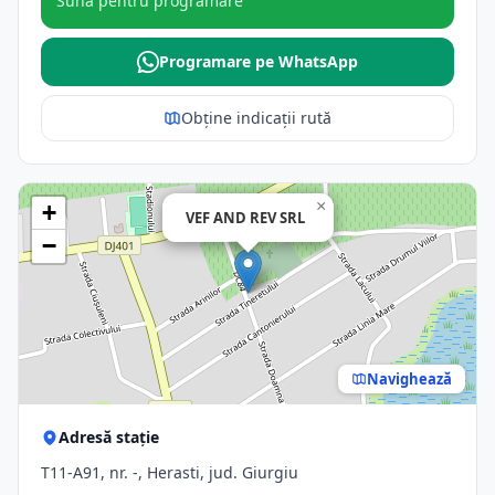
Sună pentru programare
Programare pe WhatsApp
Obține indicații rută
×
+
VEF AND REV SRL
−
Navighează
Adresă stație
T11-A91, nr. -, Herasti, jud. Giurgiu