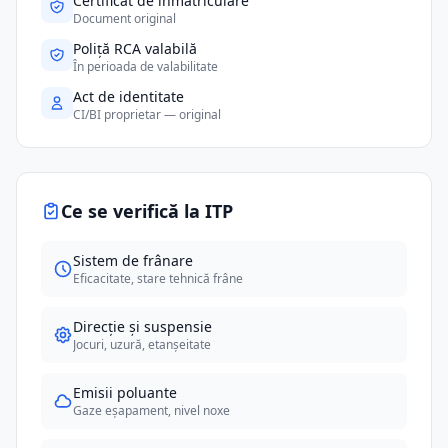
Certificat de înmatriculare
Document original
Poliță RCA valabilă
În perioada de valabilitate
Act de identitate
CI/BI proprietar — original
Ce se verifică la ITP
Sistem de frânare
Eficacitate, stare tehnică frâne
Direcție și suspensie
Jocuri, uzură, etanșeitate
Emisii poluante
Gaze eșapament, nivel noxe