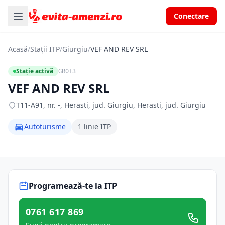
Conectare
Acasă
/
Stații ITP
/
Giurgiu
/
VEF AND REV SRL
Stație activă
GR013
VEF AND REV SRL
T11-A91, nr. -, Herasti, jud. Giurgiu, Herasti, jud. Giurgiu
Autoturisme
1 linie ITP
Programează-te la ITP
0761 617 869