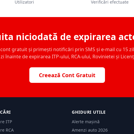
Utilizatori
Verificări efectuate
ita niciodată de expirarea act
ont gratuit și primești notificări prin SMS și e-mail cu 15 zile,
zi înainte de expirarea ITP-ului, RCA-ului, Rovinietei și Licen
Creează Cont Gratuit
ICĂRI
GHIDURI UTILE
are ITP
Alerte mașină
are RCA
Amenzi auto 2026