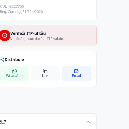
CUI: 43227750
Reg. Comerț: J51/624/2020
Verifică ITP-ul tău
Verifică gratuit dacă ai ITP valabil
Distribuie
WhatsApp
Link
Email
RL?