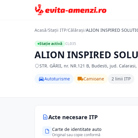
Acasă
/
Stații ITP
/
Călărași
/
ALION INSPIRED SOLUTI
Stație activă
CL035
ALION INSPIRED SOLU
STR. GĂRII, nr. NR.121 B, Budesti, jud. Calarasi,
Autoturisme
Camioane
2 linii ITP
Acte necesare ITP
Carte de identitate auto
Original sau copie conformă