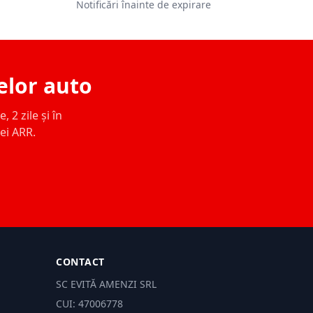
Notificări înainte de expirare
elor auto
 2 zile și în
ței ARR.
CONTACT
SC EVITĂ AMENZI SRL
CUI: 47006778