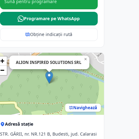
Sună pentru programare
Programare pe WhatsApp
Obține indicații rută
×
+
ALION INSPIRED SOLUTIONS SRL
−
Navighează
Adresă stație
STR. GĂRII, nr. NR.121 B, Budesti, jud. Calarasi