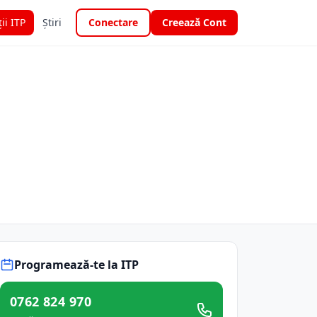
ții ITP
Știri
Conectare
Creează Cont
Programează-te la ITP
0762 824 970