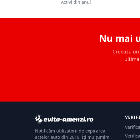
Activi din anul
Nu mai u
Creează un c
ultima 
VERIF
Verific
Notificăm utilizatorii de expirarea
Verific
actelor auto din 2019. Îți mulțumim