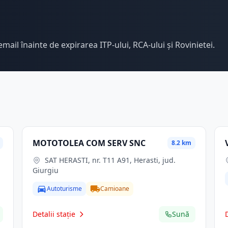
email înainte de expirarea ITP-ului, RCA-ului și Rovinietei.
MOTOTOLEA COM SERV SNC
8.2 km
SAT HERASTI, nr. T11 A91, Herasti, jud.
Giurgiu
Autoturisme
Camioane
Detalii stație
Sună