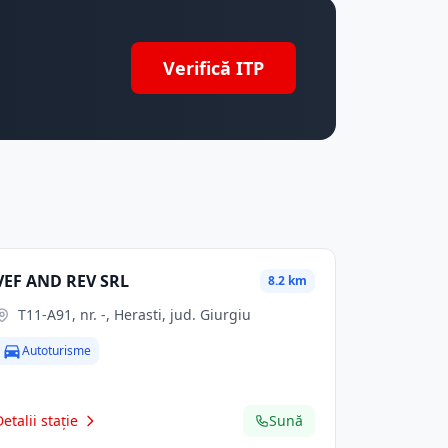
Verifică ITP
VEF AND REV SRL
8.2 km
T11-A91, nr. -, Herasti, jud. Giurgiu
Autoturisme
Detalii stație
Sună