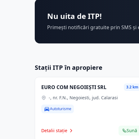
Nu uita de ITP!
Primești notificări gratuite prin SMS și 
Stații ITP în apropiere
EURO COM NEGOIEŞTI SRL
3.2 km
-, nr. F.N., Negoiesti, jud. Calarasi
Autoturisme
Detalii stație
Sună