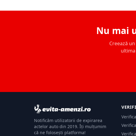
Nu mai u
Creează un c
ultima 
VERIF
Verific
Notificăm utilizatorii de expirarea
Verific
actelor auto din 2019. Îți mulțumim
că ne folosești platforma!
Verific