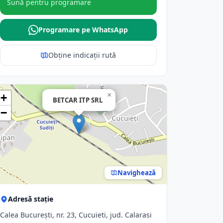
Sună pentru programare
Programare pe WhatsApp
Obține indicații rută
×
+
BETCAR ITP SRL
−
Navighează
Adresă stație
Calea Bucureşti, nr. 23, Cucuieti, jud. Calarasi