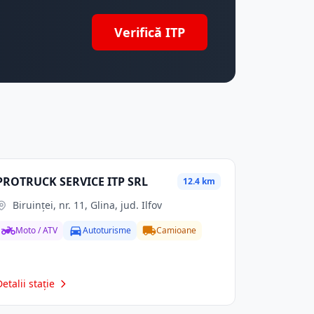
Verifică ITP
PROTRUCK SERVICE ITP SRL
12.4 km
Biruinței, nr. 11, Glina, jud. Ilfov
Moto / ATV
Autoturisme
Camioane
Detalii stație