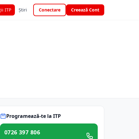
ții ITP
Știri
Conectare
Creează Cont
Programează-te la ITP
0726 397 806