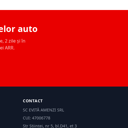
elor auto
 2 zile și în
ței ARR.
CONTACT
SC EVITĂ AMENZI SRL
CUI: 47006778
Str Științei, nr 5, bl.D41, et 3