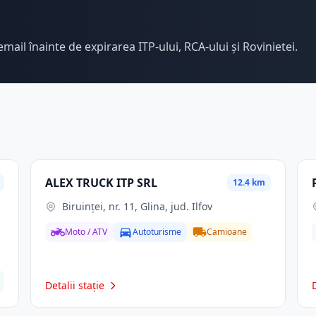
email înainte de expirarea ITP-ului, RCA-ului și Rovinietei.
ALEX TRUCK ITP SRL
12.4 km
Biruinței, nr. 11, Glina, jud. Ilfov
Moto / ATV
Autoturisme
Camioane
Detalii stație