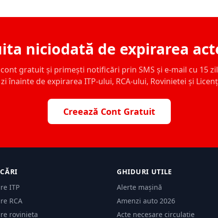
ita niciodată de expirarea act
ont gratuit și primești notificări prin SMS și e-mail cu 15 zile,
zi înainte de expirarea ITP-ului, RCA-ului, Rovinietei și Licen
Creează Cont Gratuit
ICĂRI
GHIDURI UTILE
are ITP
Alerte mașină
are RCA
Amenzi auto 2026
are rovinieta
Acte necesare circulație