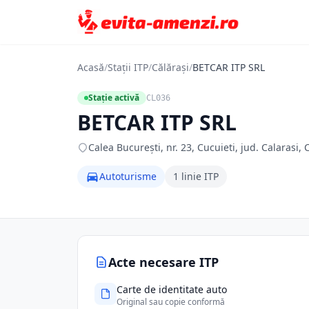
Acasă
/
Stații ITP
/
Călărași
/
BETCAR ITP SRL
Stație activă
CL036
BETCAR ITP SRL
Calea Bucureşti, nr. 23, Cucuieti, jud. Calarasi, 
Autoturisme
1 linie ITP
Acte necesare ITP
Carte de identitate auto
Original sau copie conformă