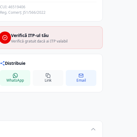
CUI: 46519406
Reg. Comerț: J51/566/2022
Verifică ITP-ul tău
Verifică gratuit dacă ai ITP valabil
Distribuie
WhatsApp
Link
Email