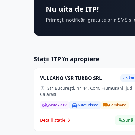
Nu uita de ITP!
Primești notificări gratuite prin SMS și 
Stații ITP în apropiere
VULCANO VSR TURBO SRL
7.5 km
Str. Bucureşti, nr. 44, Com. Frumusani, jud.
Calarasi
Moto / ATV
Autoturisme
Camioane
Detalii stație
Sună