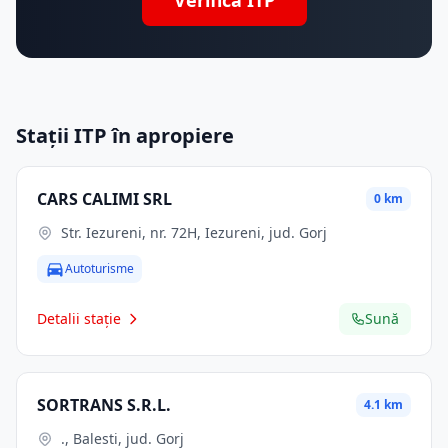
Verifică ITP
Stații ITP în apropiere
CARS CALIMI SRL
0 km
Str. Iezureni, nr. 72H, Iezureni, jud. Gorj
Autoturisme
Detalii stație
Sună
SORTRANS S.R.L.
4.1 km
., Balesti, jud. Gorj