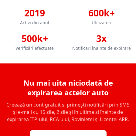
2019
600k+
Activi din anul
Utilizatori
500k+
3x
Verificări efectuate
Notificări înainte de expirare
Nu mai uita niciodată de
expirarea actelor auto
Creează un cont gratuit și primești notificări prin SMS
și e-mail cu 15 zile, 2 zile și în ultima zi înainte de
expirarea ITP-ului, RCA-ului, Rovinietei și Licenței ARR.