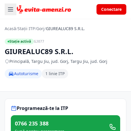
Conectare
Acasă
/
Stații ITP
/
Gorj
/
GIUREALUC89 S.R.L.
Stație activă
GJ077
GIUREALUC89 S.R.L.
Principală, Targu Jiu, jud. Gorj, Targu Jiu, jud. Gorj
Autoturisme
1 linie ITP
Programează-te la ITP
0766 235 388