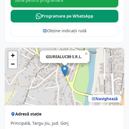
Sună pentru programare
Programare pe WhatsApp
Obține indicații rută
×
+
GIUREALUC89 S.R.L.
−
Navighează
Adresă stație
Principală, Targu Jiu, jud. Gorj