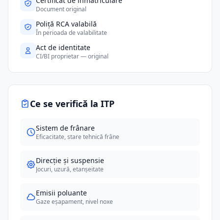
Certificat de înmatriculare
Document original
Poliță RCA valabilă
În perioada de valabilitate
Act de identitate
CI/BI proprietar — original
Ce se verifică la ITP
Sistem de frânare
Eficacitate, stare tehnică frâne
Direcție și suspensie
Jocuri, uzură, etanșeitate
Emisii poluante
Gaze eșapament, nivel noxe