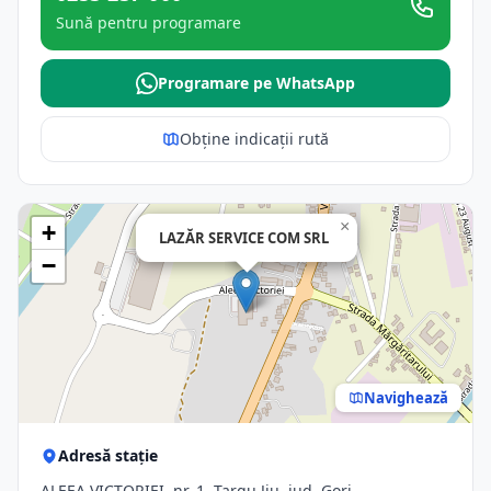
Sună pentru programare
Programare pe WhatsApp
Obține indicații rută
×
+
LAZĂR SERVICE COM SRL
−
Navighează
Adresă stație
ALEEA VICTORIEI, nr. 1, Targu Jiu, jud. Gorj