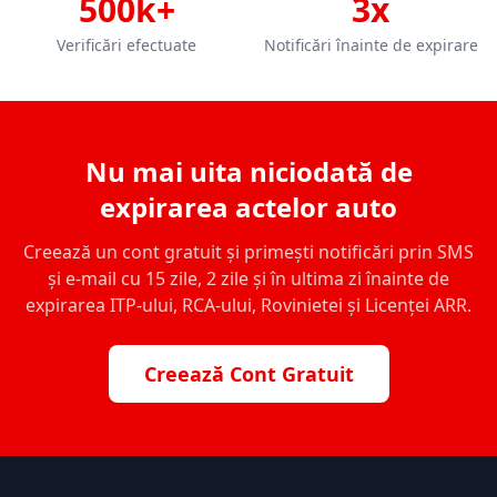
500k+
3x
Verificări efectuate
Notificări înainte de expirare
Nu mai uita niciodată de
expirarea actelor auto
Creează un cont gratuit și primești notificări prin SMS
și e-mail cu 15 zile, 2 zile și în ultima zi înainte de
expirarea ITP-ului, RCA-ului, Rovinietei și Licenței ARR.
Creează Cont Gratuit