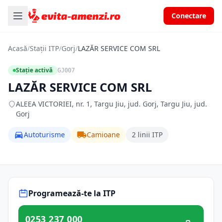
Conectare
Acasă
/
Stații ITP
/
Gorj
/
LAZĂR SERVICE COM SRL
Stație activă
GJ007
LAZĂR SERVICE COM SRL
ALEEA VICTORIEI, nr. 1, Targu Jiu, jud. Gorj, Targu Jiu, jud.
Gorj
Autoturisme
Camioane
2 linii ITP
Programează-te la ITP
0253 237 000