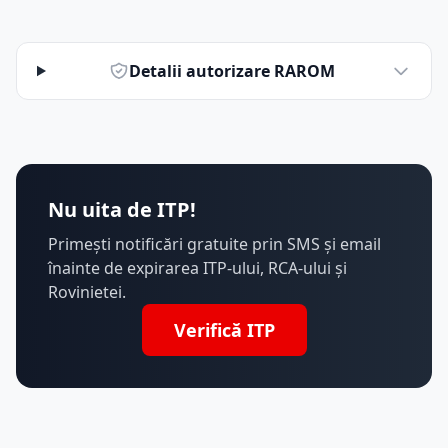
Detalii autorizare RAROM
Nu uita de ITP!
Primești notificări gratuite prin SMS și email
înainte de expirarea ITP-ului, RCA-ului și
Rovinietei.
Verifică ITP