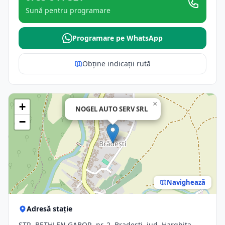
Sună pentru programare
Programare pe WhatsApp
Obține indicații rută
×
+
NOGEL AUTO SERV SRL
−
Navighează
Adresă stație
STR. BETHLEN GABOR, nr. 2, Bradesti, jud. Harghita