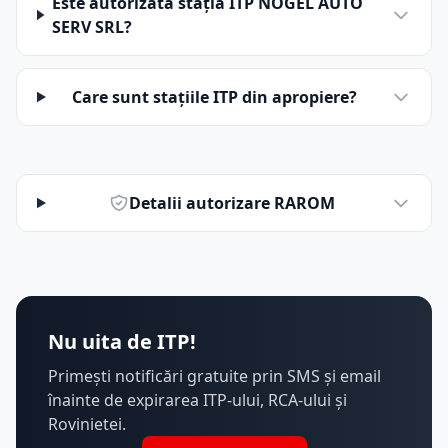
Este autorizată stația ITP NOGEL AUTO
SERV SRL?
Care sunt stațiile ITP din apropiere?
Detalii autorizare RAROM
Nu uita de ITP!
Primești notificări gratuite prin SMS și email
înainte de expirarea ITP-ului, RCA-ului și
Rovinietei.