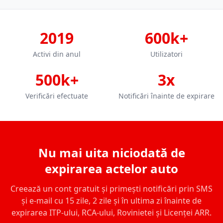
2019
600k+
Activi din anul
Utilizatori
500k+
3x
Verificări efectuate
Notificări înainte de expirare
Nu mai uita niciodată de
expirarea actelor auto
Creează un cont gratuit și primești notificări prin SMS
și e-mail cu 15 zile, 2 zile și în ultima zi înainte de
expirarea ITP-ului, RCA-ului, Rovinietei și Licenței ARR.