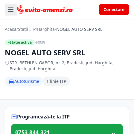
Conectare
Acasă
/
Stații ITP
/
Harghita
/
NOGEL AUTO SERV SRL
Stație activă
HR039
NOGEL AUTO SERV SRL
STR. BETHLEN GABOR, nr. 2, Bradesti, jud. Harghita,
Bradesti, jud. Harghita
Autoturisme
1 linie ITP
Programează-te la ITP
0753 844 321