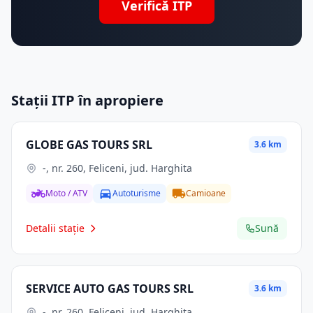
Verifică ITP
Stații ITP în apropiere
GLOBE GAS TOURS SRL
3.6 km
-, nr. 260, Feliceni, jud. Harghita
Moto / ATV
Autoturisme
Camioane
Detalii stație
Sună
SERVICE AUTO GAS TOURS SRL
3.6 km
-, nr. 260, Feliceni, jud. Harghita