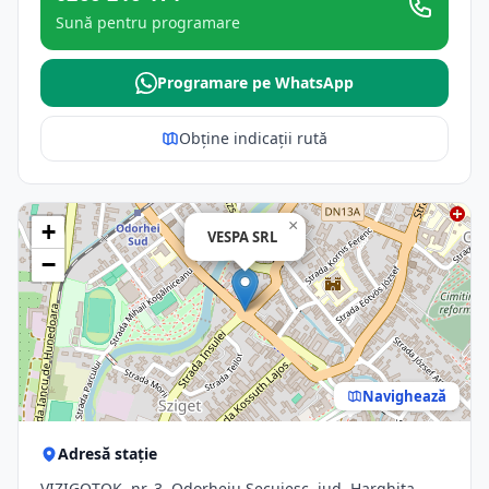
Sună pentru programare
Programare pe WhatsApp
Obține indicații rută
×
+
VESPA SRL
−
Navighează
Adresă stație
VIZIGOTOK, nr. 3, Odorheiu Secuiesc, jud. Harghita