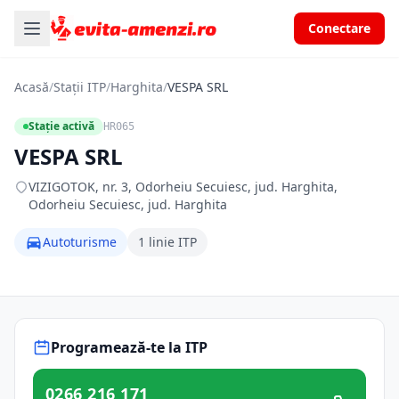
Conectare
Acasă
/
Stații ITP
/
Harghita
/
VESPA SRL
Stație activă
HR065
VESPA SRL
VIZIGOTOK, nr. 3, Odorheiu Secuiesc, jud. Harghita,
Odorheiu Secuiesc, jud. Harghita
Autoturisme
1 linie ITP
Programează-te la ITP
0266 216 171