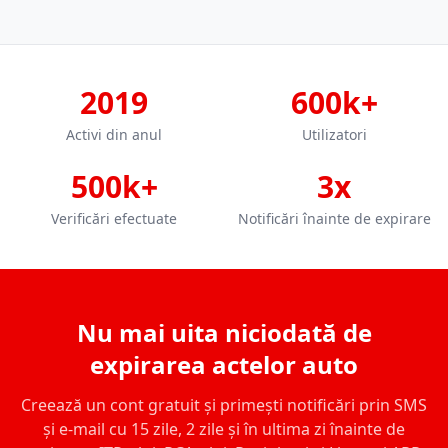
2019
600k+
Activi din anul
Utilizatori
500k+
3x
Verificări efectuate
Notificări înainte de expirare
Nu mai uita niciodată de
expirarea actelor auto
Creează un cont gratuit și primești notificări prin SMS
și e-mail cu 15 zile, 2 zile și în ultima zi înainte de