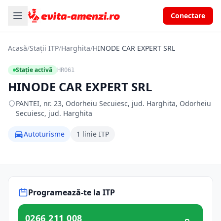
Conectare
Acasă
/
Stații ITP
/
Harghita
/
HINODE CAR EXPERT SRL
Stație activă
HR061
HINODE CAR EXPERT SRL
PANTEI, nr. 23, Odorheiu Secuiesc, jud. Harghita, Odorheiu
Secuiesc, jud. Harghita
Autoturisme
1 linie ITP
Programează-te la ITP
0266 211 008