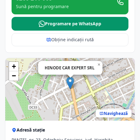
Sună pentru programare
Programare pe WhatsApp
Obține indicații rută
×
+
HINODE CAR EXPERT SRL
−
Navighează
Adresă stație
PANTEI, nr. 23, Odorheiu Secuiesc, jud. Harghita