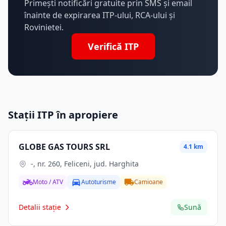
Primești notificări gratuite prin SMS și email
înainte de expirarea ITP-ului, RCA-ului și
Rovinietei.
Verifică ITP
Stații ITP în apropiere
GLOBE GAS TOURS SRL
4.1 km
-, nr. 260, Feliceni, jud. Harghita
Moto / ATV
Autoturisme
Camioane
Detalii stație
Sună